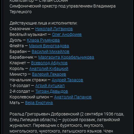
Композитор — Степан Соснин
Симфонический оркестр под управлением Владимира
Терлецкого
Действующие лица и исполнители:
Сказочник —
Николай Литвинов
Весёлый музыкант —
Олег Анофриев
Дуоль —
Клара Румянова
Флейта —
Мария Виноградова
Барабан —
Василий Михайлов
Барабанчик —
Маргарита Корабельникова
Кларнет —
Всеволод Абдулов
Король —
Анатолий Кубацкий
Министр —
Валерий Лекарев
Начальник стражи —
Андрей Тарасов
1-й солдат —
Агрий Аугшкап
2-й солдат —
Тигран Давыдов
Королевский шпион —
Анатолий Папанов
Мать —
Вера Енютина
Роальд Григорьевич Добровенский (2 сентября 1936 года,
Елец Липецкая область) — русский прозаик, латвийский
журналист. Переводчик с бурятского, якутского,
монгольского, чукотского, латышского языков. Член