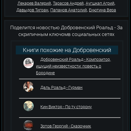
,
,
,
Лекарев Валерий
Тарасов Андрей
Аугшкап Агрий
,
,
Давыдов Тигран
Папанов Анатолий
Енютина Вера
Поделится новостью Добровенский Роальд - За
скрипичным ключомв социальных сетях
Книги похожие на Добровенский
Роальд - За скрипичным ключом
Добровенский Роальд - Композитор,
ищущий неизвестности: повесть о
Бородине
Даль Роальд - Гурман
Кин Виктор - По ту сторону
Зотов Георгий - Сказочник