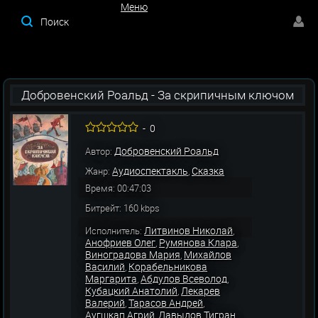
Меню
Меню
Добровенский Роальд - За скрипичным ключом
-
0
Добровенский Роальд
Автор:
Аудиоспектакль
Сказка
Жанр:
,
Время: 00:47:03
Битрейт: 160 kbps
Литвинов Николай
Исполнитель:
,
Анофриев Олег
Румянова Клара
,
,
Виноградова Мария
Михайлов
,
Василий
Корабельникова
,
Маргарита
Абдулов Всеволод
,
,
Кубацкий Анатолий
Лекарев
,
Валерий
Тарасов Андрей
,
,
Аугшкап Агрий
Давыдов Тигран
,
,