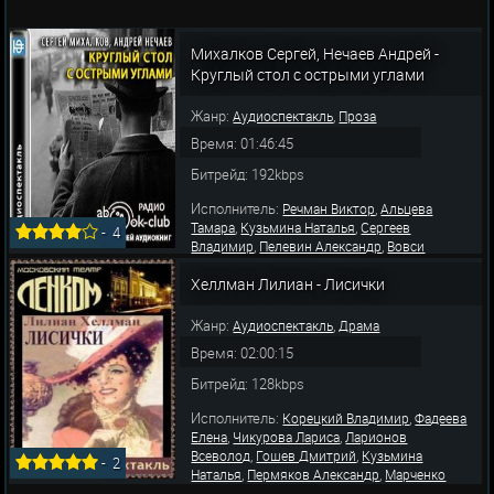
Михалков Сергей, Нечаев Андрей -
Круглый стол с острыми углами
Жанр:
,
Аудиоспектакль
Проза
Время: 01:46:45
Битрейд: 192kbps
Исполнитель:
,
Речман Виктор
Альцева
,
,
Тамара
Кузьмина Наталья
Сергеев
-
4
,
,
Владимир
Пелевин Александр
Вовси
,
,
,
Аркадий
Ширяев В.
Скоробогатов Николай
,
Хеллман Лилиан - Лисички
Шешко Александр
Ульянов Б.
Жанр:
,
Аудиоспектакль
Драма
Время: 02:00:15
Битрейд: 128kbps
Исполнитель:
,
Корецкий Владимир
Фадеева
,
,
Елена
Чикурова Лариса
Ларионов
,
,
Всеволод
Гошев Дмитрий
Кузьмина
-
2
,
,
Наталья
Пермяков Александр
Марченко
Владимир