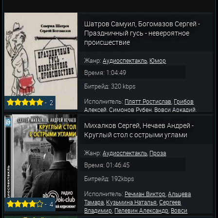
Шатров Самуил, Богомазов Сергей -
Праздничный гусь - невероятное
происшествие
Жанр:
,
Аудиоспектакль
Юмор
Время: 1:04:49
Битрейд: 320 kbps
Исполнитель:
,
Плятт Ростислав
Грибов
-
2
,
,
,
Алексей
Симонов Рубен
Вовси Аркадий
,
,
Викландт Ольга
Роек Констанция
Зельдин
Михалков Сергей, Нечаев Андрей -
,
,
Владимир
Понсова Елена
Добржанская
,
,
,
Круглый стол с острыми углами
Любовь
Доронин Виталий
Каюков Степан
,
,
Жаров Михаил
Светловидов Николай
,
Любезнов Иван
Владиславский Владимир
Жанр:
,
Аудиоспектакль
Проза
Время: 01:46:45
Битрейд: 192kbps
Исполнитель:
,
Речман Виктор
Альцева
,
,
Тамара
Кузьмина Наталья
Сергеев
-
4
,
,
Владимир
Пелевин Александр
Вовси