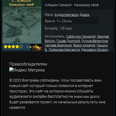
,
,
,
Аркадий
Ширяев В.
Скоробогатов Николай
,
Алешин Самуил - Каждому своё
Шешко Александр
Ульянов Б.
Жанр:
,
Аудиоспектакль
Драма
Время: 1ч. 23мин.
Битрейд: 128 kbps
Исполнитель:
,
Сайфулин Геннадий
Лакирев
,
,
,
Виктор
Гошев Дмитрий
Дугина Валентина
,
,
Сергеев Владимир
Вовси Аркадий
Ганшин
-
3
,
,
,
В.
Лифанова Маргарита
Державин Михаил
,
,
Дорлиак Д.
Пелевин Александр
Адоскин
,
,
Анатолий
Дмитриева Антонина
Кузнецова
,
,
Зоя
Ширвиндт Александр
Ла
Правообладателям
© 2023 Все права соблюдены .Хочу посоветовать вам
новый сайт который только появился в интернет
слушать
просторах. Это сайт на котором можно
аудиокниги онлайн бесплатно
.Не знаю как долго
будет развиватся проект, но начальные результаты мне
нравятся.