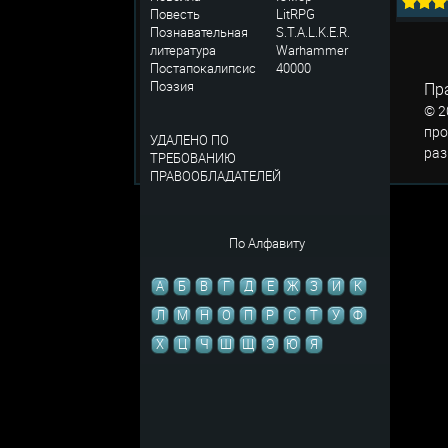
Повесть
LitRPG
Познавательная
S.T.A.L.K.E.R.
литература
Warhammer
Постапокалипсис
40000
Поэзия
Пр
© 2
про
УДАЛЕНО ПО
раз
ТРЕБОВАНИЮ
ПРАВООБЛАДАТЕЛЕЙ
По Алфавиту
А
Б
В
Г
Д
Е
Ж
З
И
К
Л
М
Н
О
П
Р
С
Т
У
Ф
Х
Ц
Ч
Ш
Щ
Э
Ю
Я