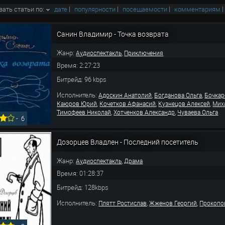
вать статьи по:
дате
|
популярности
|
посещаемости
|
комментариям
Санин Владимир - Точка возврата
Жанр:
,
Аудиоспектакль
Приключения
Время: 2:27:23
Битрейд: 96 kbps
Исполнитель:
,
,
Адоскин Анатолий
Богданова Ольга
Бочкар
,
,
,
Каюров Юрий
Кочетков Афанасий
Кузнецов Алексей
Мих
,
,
Тимофеев Николай
Хотченков Александр
Чуваева Ольга
-
6
Дозорцев Владлен - Последний посетитель
Жанр:
,
Аудиоспектакль
Драма
Время: 01:28:37
Битрейд: 128kbps
Исполнитель:
,
,
Плятт Ростислав
Жженов Георгий
Прокопо