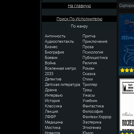
На главную
Сортиро
Поиск По Исполнителю
По жанру
Античность
Притча
Аудиоспектакль
Приключения
Бизнес
Проза
Биография
Психология
Боевик
Публицистика
Война
Религия
Вселенная метро
Роман
2033
Сказка
Детектив
Стихи
Детская литература
Триллер
Драма
Трэш
Интервью
Ужасы
История
Учебник
Классика
Фантастика
Лекция
Философия
ЛФФР
Фэнтези
Хоррор
Медицина
Эзотерика
Мистика
Этногенез
Новелла
Юмор