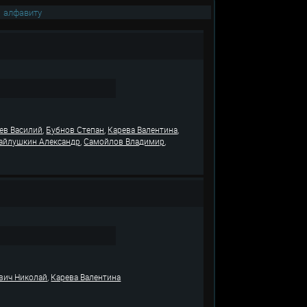
|
алфавиту
,
,
,
ев Василий
Бубнов Степан
Карева Валентина
,
,
айлушкин Александр
Самойлов Владимир
,
вич Николай
Карева Валентина