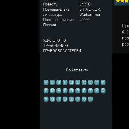
Повесть
LitRPG
Познавательная
S.T.A.L.K.E.R.
литература
Warhammer
Постапокалипсис
40000
Поэзия
Пр
© 2
про
УДАЛЕНО ПО
раз
ТРЕБОВАНИЮ
ПРАВООБЛАДАТЕЛЕЙ
По Алфавиту
А
Б
В
Г
Д
Е
Ж
З
И
К
Л
М
Н
О
П
Р
С
Т
У
Ф
Х
Ц
Ч
Ш
Щ
Э
Ю
Я