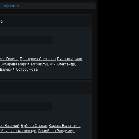
|
алфавиту
ва
,
,
,
ва Галина
Брагарник Светлана
Бякова Ирина
,
,
,
Зубарева Мария
Михайлушкин Александр
,
 Валерий
Остроумова
,
,
,
ев Василий
Бубнов Степан
Карева Валентина
,
,
айлушкин Александр
Самойлов Владимир