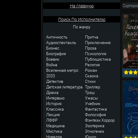
На главную
Сортиро
Поиск По Исполнителю
По жанру
Античность
Притча
Аудиоспектакль
Приключения
Бизнес
Проза
Биография
Психология
Боевик
Публицистика
Война
Религия
Вселенная метро
Роман
2033
Сказка
Детектив
Стихи
Детская литература
Триллер
Драма
Трэш
Интервью
Ужасы
История
Учебник
Классика
Фантастика
Лекция
Философия
ЛФФР
Фэнтези
Хоррор
Медицина
Эзотерика
Мистика
Этногенез
Новелла
Юмор