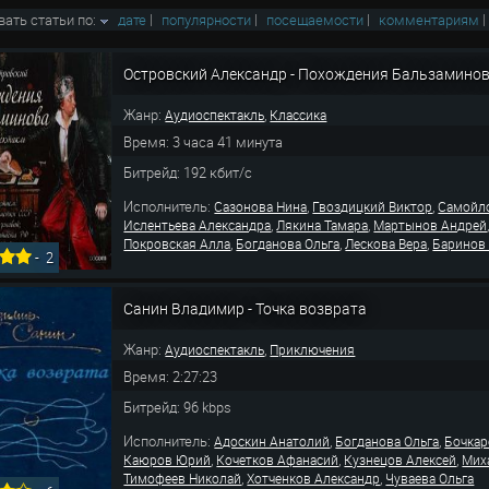
вать статьи по:
дате
|
популярности
|
посещаемости
|
комментариям
Островский Александр - Похождения Бальзамино
Жанр:
,
Аудиоспектакль
Классика
Время: 3 часа 41 минута
Битрейд: 192 кбит/с
Исполнитель:
,
,
Сазонова Нина
Гвоздицкий Виктор
Самойло
,
,
Ислентьева Александра
Лякина Тамара
Мартынов Андрей
,
,
,
Покровская Алла
Богданова Ольга
Лескова Вера
Баринов
-
2
Санин Владимир - Точка возврата
Жанр:
,
Аудиоспектакль
Приключения
Время: 2:27:23
Битрейд: 96 kbps
Исполнитель:
,
,
Адоскин Анатолий
Богданова Ольга
Бочкар
,
,
,
Каюров Юрий
Кочетков Афанасий
Кузнецов Алексей
Мих
,
,
Тимофеев Николай
Хотченков Александр
Чуваева Ольга