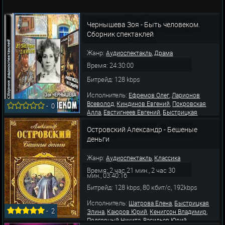
Чернышева Зоя - Быть человеком.
Сборник спектаклей
Жанр:
,
Аудиоспектакль
Драма
Время: 24:30:00
Битрейд: 128 kbps
Исполнитель:
,
Ефремов Олег
Ларионов
,
,
Всеволод
Киндинов Евгений
Покровская
-
0
,
,
Алла
Евстигнеев Евгений
Быстрицкая
,
,
,
Элина
Менглет Георгий
Грибов Алексей
,
,
Островский Александр - Бешеные
Папанов Анатолий
Глузский Михаил
Целиковская Любовь
деньги
Жанр:
,
Аудиоспектакль
Классика
Время: 2 час 21 мин., 2 час 30
мин., 03:40:16
Битрейд: 128 kbps, 80 кбит/с, 192kbps
Исполнитель:
,
Шатрова Елена
Быстрицкая
-
2
,
,
,
Элина
Каюров Юрий
Кенигсон Владимир
,
,
Подгорный Никита
Васильев Юрий