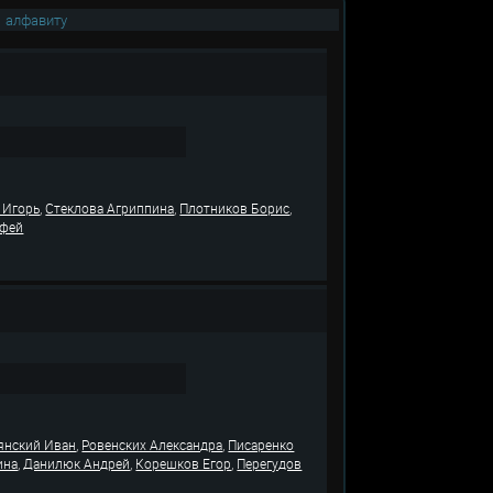
|
алфавиту
,
,
,
 Игорь
Стеклова Агриппина
Плотников Борис
офей
,
,
янский Иван
Ровенских Александра
Писаренко
,
,
,
ина
Данилюк Андрей
Корешков Егор
Перегудов