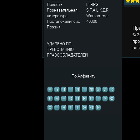
Повесть
LitRPG
Познавательная
S.T.A.L.K.E.R.
литература
Warhammer
Постапокалипсис
40000
Поэзия
Пр
© 2
про
УДАЛЕНО ПО
раз
ТРЕБОВАНИЮ
ПРАВООБЛАДАТЕЛЕЙ
По Алфавиту
А
Б
В
Г
Д
Е
Ж
З
И
К
Л
М
Н
О
П
Р
С
Т
У
Ф
Х
Ц
Ч
Ш
Щ
Э
Ю
Я