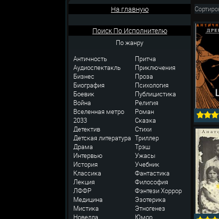
На главную
Сортиро
Поиск По Исполнителю
По жанру
Античность
Притча
Аудиоспектакль
Приключения
Бизнес
Проза
Биография
Психология
Боевик
Публицистика
Война
Религия
Вселенная метро
Роман
2033
Сказка
Детектив
Стихи
Детская литература
Триллер
Драма
Трэш
Интервью
Ужасы
История
Учебник
Классика
Фантастика
Лекция
Философия
ЛФФР
Фэнтези
Хоррор
Медицина
Эзотерика
Мистика
Этногенез
Новелла
Юмор