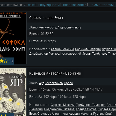
вать статьи по:
дате
|
популярности
|
посещаемости
|
комментариям
Софокл - Царь Эдип
Жанр:
,
Античность
Аудиоспектакль
Время: 01:52:32
Битрейд: 192kbps
Исполнитель:
,
,
Аверин Максим
Баринов Валерий
Ясулович
,
,
Джабраилов Рамзес
Костолевский Игорь
Трибунцев Тим
-
3
Кузнецов Анатолий - Бабий Яр
Жанр:
,
Аудиоспектакль
Проза
Время: 16 час. 06 мин. 59 сек., 03:34:58, 14:49:17
Битрейд: 192 kbps, 160 kbps, 128 kbps
Исполнитель:
,
,
Сергеев Максим
Трибунцев Тимофей
Вигил
,
,
,
Дмитрий
Позднякова Наталья
Арендт Софья
Киреева Ир
,
,
,
Егор
Стеклова Агриппина
Аверин Максим
Рудник Юрий