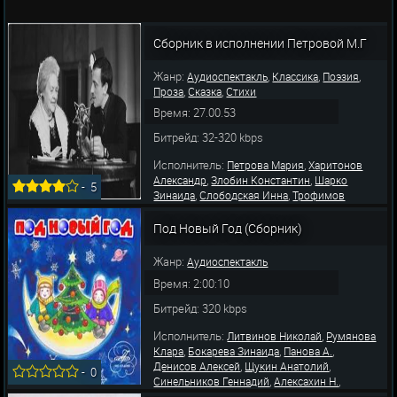
Сборник в исполнении Петровой М.Г
Жанр:
,
,
,
Аудиоспектакль
Классика
Поэзия
,
,
Проза
Сказка
Стихи
Время: 27.00.53
Битрейд: 32-320 kbps
Исполнитель:
,
Петрова Мария
Харитонов
,
,
Александр
Злобин Константин
Шарко
-
5
,
,
Зинаида
Слободская Инна
Трофимов
,
,
,
Николай
Уварова Нелли
Тейх Георгий
,
,
Родионов Юрий
Волкова Марина
Под Новый Год (Сборник)
,
,
Фрейндлих Алиса
Юрский Сергей
Уварова
,
,
Елизавета
Мичурин Геннадий
Усков
Жанр:
Аудиоспектакль
,
Владимир
Литви
Время: 2:00:10
Битрейд: 320 kbps
Исполнитель:
,
Литвинов Николай
Румянова
,
,
,
Клара
Бокарева Зинаида
Панова А.
,
,
Денисов Алексей
Щукин Анатолий
-
0
,
,
Синельников Геннадий
Алексахин Н.
,
,
Шеповалова С.
Синельникова Ева