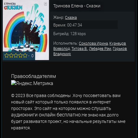
,
,
Гжельский Н.
Тарасова Ольга
Кудрявцев
Тринова Елена - Сказки
,
,
,
,
Иван
Началов Е.
Мазинг Ирина
Медведев Р.
Ивани
Жанр:
Сказка
Время: 00:47:34
Битрейд: 128 kbps
Исполнитель:
,
Соколова Ирина
Кузнецов
,
,
,
Всеволод
Титова В.
Лебедев Рэм
Горьков
Владимир
-
0
Правообладателям
© 2023 Все права соблюдены .Хочу посоветовать вам
новый сайт который только появился в интернет
слушать
просторах. Это сайт на котором можно
аудиокниги онлайн бесплатно
.Не знаю как долго
будет развиватся проект, но начальные результаты мне
нравятся.