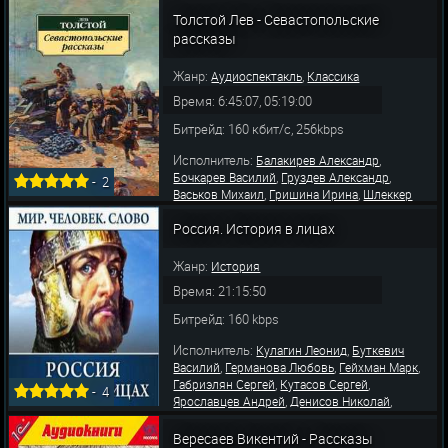
,
,
,
Дарья
Гейхман Марк
Семисынов Олег
,
,
Васильева Ольга
Миллиоти Елена
Толстой Лев - Севастопольские
,
,
Шипунова Наталья
Денисов Николай
рассказы
Шолохов
Жанр:
,
Аудиоспектакль
Классика
Время: 6:45:07, 05:19:00
Битрейд: 160 кбит/с, 256kbps
Исполнитель:
,
Балакирев Александр
,
,
Бочкарев Василий
Груздев Александр
-
2
,
,
Васьков Михаил
Гришина Ирина
Шлеккер
,
,
,
Томас
Гейхман Марк
Смирнов Сергей
,
,
Россия. История в лицах
Колесников Иван
Ярославцев Андрей
,
,
Бордуков Александр
Колесников Сергей
,
Писаренко Дмитрий
Днепровский
Жанр:
История
,
Константин
Вдо
Время: 21:15:50
Битрейд: 160 kbps
Исполнитель:
,
Кулагин Леонид
Буткевич
,
,
,
Василий
Германова Любовь
Гейхман Марк
,
,
Габриэлян Сергей
Кутасов Сергей
-
4
,
,
Ярославцев Андрей
Денисов Николай
,
,
Писаренко Дмитрий
Левашев Владимир
,
,
Колесников Сергей
Каменкова Анна
Вересаев Викентий - Рассказы