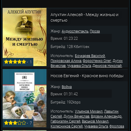
Апухтин Алексей - Между жизнью и
смертью
Жанр:
,
Аудиоспектакль
Проза
Время: 01:23:22
Битрейд: 128 Кбит/сек
Исполнитель:
,
Бочкарев Василий
,
,
Покровская Алина
Форостенко Олег
Дугин
-
1
,
,
,
Вячеслав
Чуваева Ольга
Денисов Николай
,
Шипунова Наталья
Шолохова Елена
Носов Евгений - Красное вино победы
Жанр:
Война
Время: 01:31:42
Битрейд: 192kbps
Исполнитель:
,
Ульянов Михаил
Лавыгин
,
,
,
Сергей
Дугин Вячеслав
Вдовин Александр
,
,
Габриэлян Сергей
Васьков Михаил
-
7
,
,
Колесников Сергей
Чуваева Ольга
Фролова