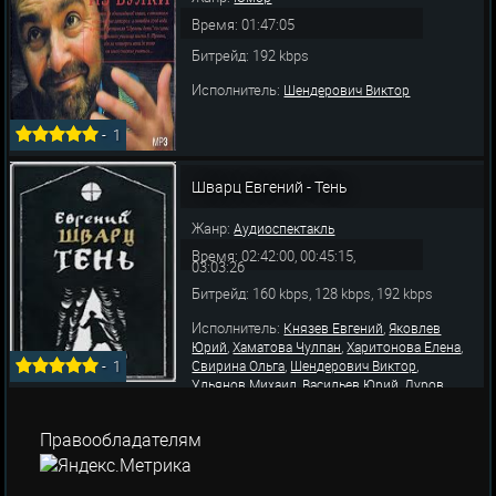
Время: 01:47:05
Битрейд: 192 kbps
Исполнитель:
Шендерович Виктор
-
1
Шварц Евгений - Тень
Жанр:
Аудиоспектакль
Время: 02:42:00, 00:45:15,
03:03:26
Битрейд: 160 kbps, 128 kbps, 192 kbps
Исполнитель:
,
Князев Евгений
Яковлев
,
,
,
Юрий
Хаматова Чулпан
Харитонова Елена
,
,
Свирина Ольга
Шендерович Виктор
-
1
,
,
Ульянов Михаил
Васильев Юрий
Дуров
,
,
,
Лев
Николаев Дмитрий
Каллош Шандор
,
,
Покровская Алина
Анофриев Олег
Федосов
Правообладателям
Станислав