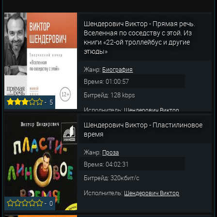
Шендерович Виктор - Прямая речь.
Вселенная по соседству с этой. Из
книги «22-ой троллейбус и другие
этюды»
Жанр:
Биография
Время: 01:00:57
Битрейд: 128 kbps
-
5
Исполнитель:
Шендерович Виктор
Шендерович Виктор - Пластилиновое
время
Жанр:
Проза
Время: 04:02:31
Битрейд: 320кбит/с
Исполнитель:
Шендерович Виктор
-
0