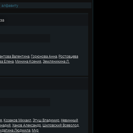
|
алфавиту
оза
,
,
антова Валентина
Горюнова Анна
Ростовцева
,
,
ва Елена
Минина Ксения
Земляникина Л.
,
,
,
ья
Козаков Михаил
Этуш Владимир
Невинный
,
,
,
ннадий
Ханов Александр
Шиловский Всеволод
,
кудатина Людмила
Мур