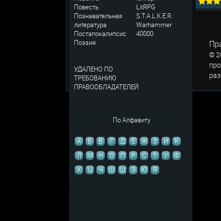
Повесть
LitRPG
Познавательная
S.T.A.L.K.E.R.
литература
Warhammer
Постапокалипсис
40000
Поэзия
Пр
© 2
про
УДАЛЕНО ПО
раз
ТРЕБОВАНИЮ
ПРАВООБЛАДАТЕЛЕЙ
По Алфавиту
А
Б
В
Г
Д
Е
Ж
З
И
К
Л
М
Н
О
П
Р
С
Т
У
Ф
Х
Ц
Ч
Ш
Щ
Э
Ю
Я