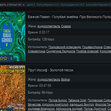
вать статьи по:
дате
|
популярности
|
посещаемости
|
комментариям
Бажов Павел - Голубая змейка. Про Великого Пол
Жанр:
,
Аудиоспектакль
Сказка
Время: 0:33:17
Битрейд: 128 kbps
Исполнитель:
,
,
Покровский Александр
Гошева Ирина
Спер
,
,
,
Клементина
Скудатина Людмила
Грибов Алексей
Короле
-
0
Прут Иосиф - Золотой песок
Жанр:
,
Аудиоспектакль
Война
Время: 03:47:55
Битрейд: 96 Kbps
Исполнитель:
,
,
Попов Борис
Табаков Олег
Пилявская Соф
,
,
,
Вячеслав
Адоскин Анатолий
Авдюшко Виктор
Фролов Ге
,
,
,
Андреев Владимир
Абрикосов Андрей
Попов Дмитрий
С