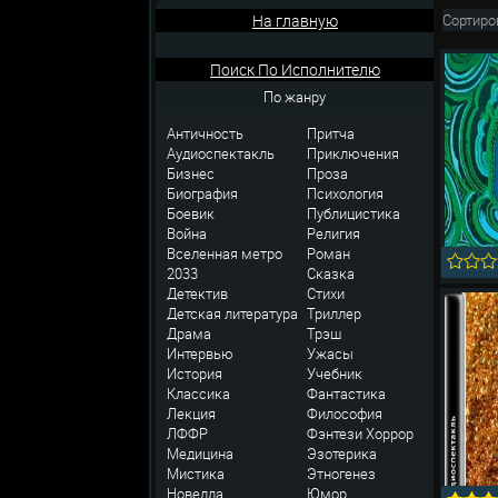
На главную
Сортиро
Поиск По Исполнителю
По жанру
Античность
Притча
Аудиоспектакль
Приключения
Бизнес
Проза
Биография
Психология
Боевик
Публицистика
Война
Религия
Вселенная метро
Роман
2033
Сказка
Детектив
Стихи
Детская литература
Триллер
Драма
Трэш
Интервью
Ужасы
История
Учебник
Классика
Фантастика
Лекция
Философия
ЛФФР
Фэнтези
Хоррор
Медицина
Эзотерика
Мистика
Этногенез
Новелла
Юмор