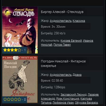
Биргер Алексей - Стеклодув
Жанр:
,
Аудиоспектакль
Классика
Время: 3ч. 30мин
Битрейд: 256 kb/s
Исполнитель:
,
Князев Евгений
Иванов
,
Николай
Попов Павел
-
1
Погодин Николай - Янтарное
ожерелье
Жанр:
,
Аудиоспектакль
Драма
Время: 02:58:40
Битрейд: 128kbps
Исполнитель:
,
Заславский Леонид
Лазарев
,
,
Александр
Роек Констанция
Карпова
-
0
,
,
,
Татьяна
Любезнов Иван
Обухова Варвара