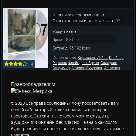
Классики и современники.
Стихотворения и поэмы. Часть 07
Жанр:
Поэзия
Время: 8:51:20
Битрейд: 96-192 kbps
Исполнитель:
,
Киракосян Лейла
Клейнер
,
,
Рафаэль
Фрейндлих Бруно
Солоухин
-
4
,
,
Владимир
Захаров Вячеслав
Ильченко
,
,
Евгений
Кутепов Александр
Попов
,
,
,
Вячеслав
Павлов Николай
Маршак Самуил
,
,
Торенков Владимир
Каткевич Вадим
Правообладателям
,
,
Татарский Виктор
Воденников Дмитрий
Дубровский
© 2023 Все права соблюдены .Хочу посоветовать вам
новый сайт который только появился в интернет
слушать
просторах. Это сайт на котором можно
аудиокниги онлайн бесплатно
.Не знаю как долго
будет развиватся проект, но начальные результаты мне
нравятся.