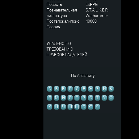
Повесть
LitRPG
Познавательная
S.T.A.L.K.E.R.
литература
Warhammer
Постапокалипсис
40000
Поэзия
УДАЛЕНО ПО
ТРЕБОВАНИЮ
ПРАВООБЛАДАТЕЛЕЙ
По Алфавиту
А
Б
В
Г
Д
Е
Ж
З
И
К
Л
М
Н
О
П
Р
С
Т
У
Ф
Х
Ц
Ч
Ш
Щ
Э
Ю
Я