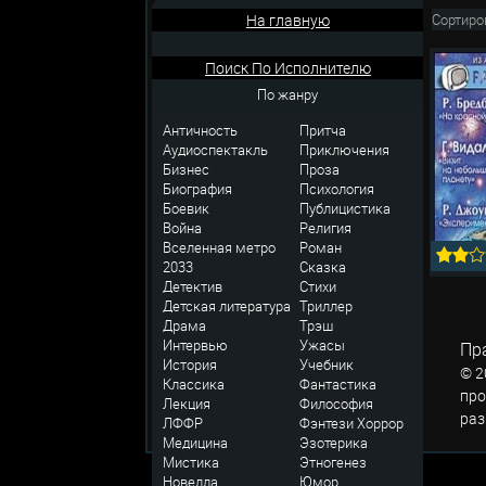
На главную
Сортиро
Поиск По Исполнителю
По жанру
Античность
Притча
Аудиоспектакль
Приключения
Бизнес
Проза
Биография
Психология
Боевик
Публицистика
Война
Религия
Вселенная метро
Роман
2033
Сказка
Детектив
Стихи
Детская литература
Триллер
Драма
Трэш
Интервью
Ужасы
Пр
История
Учебник
© 2
Классика
Фантастика
про
Лекция
Философия
раз
ЛФФР
Фэнтези
Хоррор
Медицина
Эзотерика
Мистика
Этногенез
Новелла
Юмор