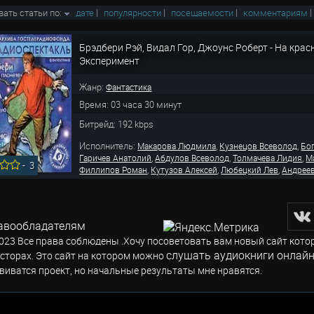
вать статьи по:
дате
|
популярности
|
посещаемости
|
комментариям
Брэдбери Рэй, Видал Гор, Джоунс Роберт - На крас
Эксперимент
Жанр:
Фантастика
Время: 03 часа 30 минут
Битрейд: 192 kbps
Исполнитель:
,
,
Макарова Людмила
Кузнецов Всеволод
Бо
,
,
,
Гаричев Анатолий
Абдулов Всеволод
Толмачева Лидия
М
-
3
,
,
,
Филлипов Роман
Кутузов Алексей
Любецкий Лев
Андрее
авообладателям
023 Все права соблюдены .Хочу посоветовать вам новый сайт кото
слушать аудиокниги онлайн
сторах. Это сайт на котором можно
виватся проект, но начальные результаты мне нравятся.