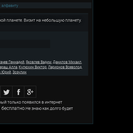
|
алфавиту
ной планете. Визит на небольшую планету.
,
,
,
гачев Геннадий
Яковлев Вадим
Данилов Михаил
,
,
,
араш Алла
Кулюхин Виктор
Ларионов Всеволод
,
в Юрий
Зозулин
рый только появился в интернет
 бесплатно
.Не знаю как долго будет