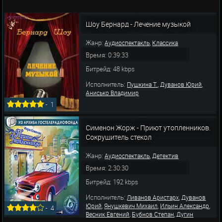
Шоу Бернард - Лечение музыкой
Жанр:
,
Аудиоспектакль
Классика
Время: 0:39:33
Битрейд: 48 kbps
Исполнитель:
,
,
Пушкина Т.
Дуванов Юрий
Анисько Владимир
-
1
Сименон Жорж - Приют утопленников.
Сокрушитель стекол
Жанр:
,
Аудиоспектакль
Детектив
Время: 2:30:30
Битрейд: 192 kbps
Исполнитель:
,
Ливанов Аристарх
Дуванов
,
,
,
Юрий
Янушкевич Михаил
Ильин Александр
-
4
,
,
Весник Евгений
Бубнов Степан
Дугин