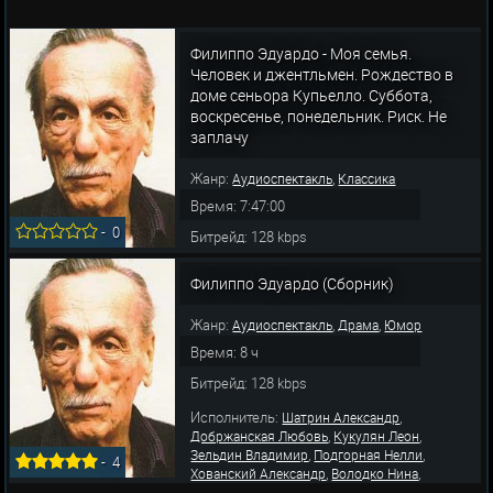
Филиппо Эдуардо - Моя семья.
Человек и джентльмен. Рождество в
доме сеньора Купьелло. Суббота,
воскресенье, понедельник. Риск. Не
заплачу
Жанр:
,
Аудиоспектакль
Классика
Время: 7:47:00
-
0
Битрейд: 128 kbps
Исполнитель:
,
Шатрин Александр
Филиппо Эдуардо (Сборник)
,
,
Добржанская Любовь
Кукулян Леон
,
,
Зельдин Владимир
Подгорная Нелли
Жанр:
,
,
Аудиоспектакль
Драма
Юмор
,
,
Хованский Александр
Володко Нина
,
,
Благообразов В.
Майоров Михаил
Время: 8 ч
,
,
Перцовский Марк
Попова Валентина
,
,
Битрейд: 128 kbps
Малько Ольга
Терентьева Юлия
Адамов
,
,
Константин
Грубер Лев
Яку
Исполнитель:
,
Шатрин Александр
,
,
Добржанская Любовь
Кукулян Леон
,
,
Зельдин Владимир
Подгорная Нелли
-
4
,
,
Хованский Александр
Володко Нина
,
,
Благообразов В.
Майоров Михаил