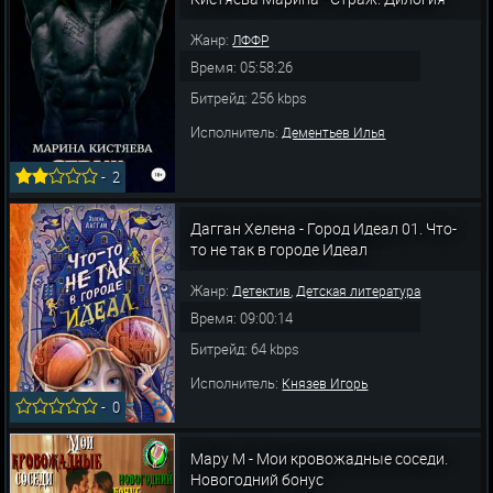
Жанр:
ЛФФР
Время: 05:58:26
Битрейд: 256 kbps
Исполнитель:
Дементьев Илья
-
2
Дагган Хелена - Город Идеал 01. Что-
то не так в городе Идеал
Жанр:
,
Детектив
Детская литература
Время: 09:00:14
Битрейд: 64 kbps
Исполнитель:
Князев Игорь
-
0
Мару М - Мои кровожадные соседи.
Новогодний бонус