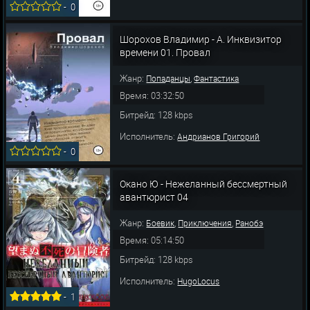
-
0
Шорохов Владимир - А. Инквизитор
времени 01. Провал
Жанр:
,
Попаданцы
Фантастика
Время: 03:32:50
Битрейд: 128 kbps
Исполнитель:
Андрианов Григорий
-
0
Окано Ю - Нежеланный бессмертный
авантюрист 04
Жанр:
,
,
Боевик
Приключения
Ранобэ
Время: 05:14:50
Битрейд: 128 kbps
Исполнитель:
HugoLocus
-
1