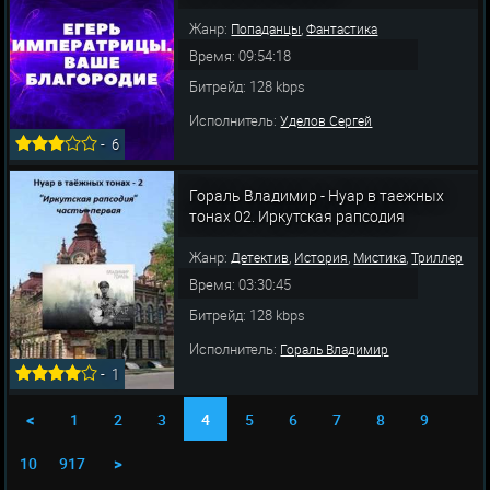
Жанр:
,
Попаданцы
Фантастика
Время: 09:54:18
Битрейд: 128 kbps
Исполнитель:
Уделов Сергей
-
6
Гораль Владимир - Нуар в таежных
тонах 02. Иркутская рапсодия
Жанр:
,
,
,
Детектив
История
Мистика
Триллер
Время: 03:30:45
Битрейд: 128 kbps
Исполнитель:
Гораль Владимир
-
1
1
2
3
4
5
6
7
8
9
<
10
917
>