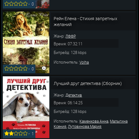
-
0
Рейн Елена - Стихия запретных
желаний
Жанр:
ЛФФР
Время: 07:32:11
Битрейд: 128 kbps
Исполнитель:
Volha
-
0
Лучший друг детектива (Сборник)
Жанр:
Детектив
Время: 06:14:25
Битрейд: 128 kbps
Исполнитель:
,
Каменкова Анна
Малыгина
,
Ксения
Лутовинова Мария
-
1