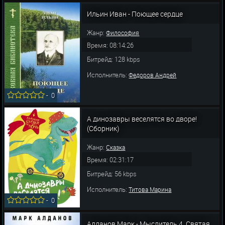
Ильин Иван - Поющее сердце
Жанр:
Философия
Время: 08:14:26
Битрейд: 128 kbps
Исполнитель:
Федоров Андрей
-
0
А динозавры веселятся во дворе!
(Сборник)
Жанр:
Сказка
Время: 02:31:17
Битрейд: 56 kbps
Исполнитель:
Титова Марина
-
0
Алданов Марк - Мыслитель 4. Святая