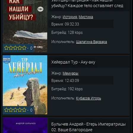
убийцу? Каждое тело оставляет след
Жанр:
,
История
Мистика
Время: 09:32:33
Битрейд: 128 kbps
Исполнитель:
Шалагина Варвара
-
0
Хейердал Тур - Аку-аку
Жанр:
Мемуары
Время: 12:43:09
Битрейд: 192 kbps
Исполнитель:
Кубасов Игорь
-
0
Булычев Андрей - Егерь Императрицы
02. Ваше Благородие