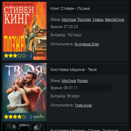
Кинг Стивен - Позже
Жанр:
,
,
,
Мистика
Триллер
Ужасы
Фантастика
Время: 07:20:23
Битрейд: 192 kbps
Исполнитель:
Булдаков Олег
-
2
Кистяева Марина - Твоя
Жанр:
,
Мистика
Роман
Время: 06:31:11
Битрейд: 56 kbps
Исполнитель:
Грэй Анна
-
2
Кистяева Марина - Страж. Дилогия