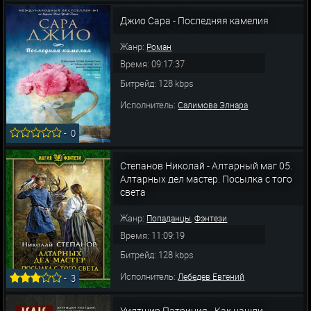
Джио Сара - Последняя камелия
Жанр:
Роман
Время: 09:17:37
Битрейд: 128 kbps
Исполнитель:
Салимова Элнара
-
0
Степанов Николай - Алтарный маг 05.
Алтарных дел мастер. Посылка с того
света
Жанр:
,
Попаданцы
Фэнтези
Время: 11:09:19
Битрейд: 128 kbps
Исполнитель:
Лебедев Евгений
-
3
Уилтшир Патриция - Как нашли