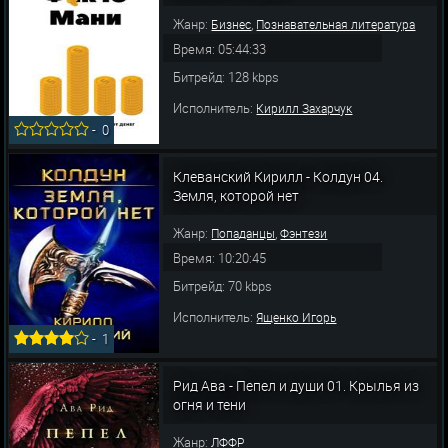
Жанр:
,
Бизнес
Познавательная литература
Время: 05:44:33
Битрейд: 128 kbps
Исполнитель:
Кирилл Захарчук
-
0
Клеванский Кирилл - Колдун 04.
Земля, которой нет
Жанр:
,
Попаданцы
Фэнтези
Время: 10:20:45
Битрейд: 70 kbps
Исполнитель:
Ященко Игорь
-
1
Рид Ава - Пепел и души 01. Крылья из
огня и тени
Жанр:
ЛФФР