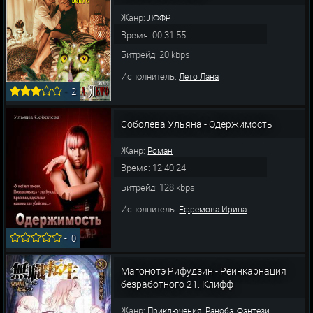
Жанр:
ЛФФР
Время: 00:31:55
Битрейд: 20 kbps
Исполнитель:
Лето Лана
-
2
Соболева Ульяна - Одержимость
Жанр:
Роман
Время: 12:40:24
Битрейд: 128 kbps
Исполнитель:
Ефремова Ирина
-
0
Магонотэ Рифудзин - Реинкарнация
безработного 21. Клифф
Жанр:
,
,
Приключения
Ранобэ
Фэнтези