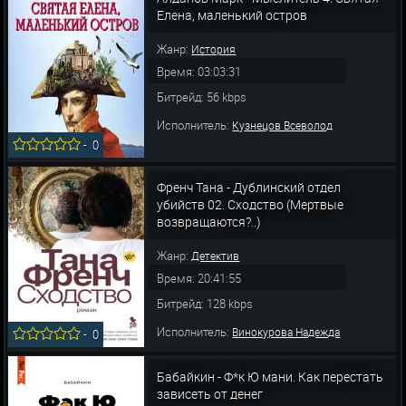
Елена, маленький остров
Жанр:
История
Время: 03:03:31
Битрейд: 56 kbps
Исполнитель:
Кузнецов Всеволод
-
0
Френч Тана - Дублинский отдел
убийств 02. Сходство (Мертвые
возвращаются?..)
Жанр:
Детектив
Время: 20:41:55
Битрейд: 128 kbps
Исполнитель:
Винокурова Надежда
-
0
Бабайкин - Ф*к Ю мани. Как перестать
зависеть от денег