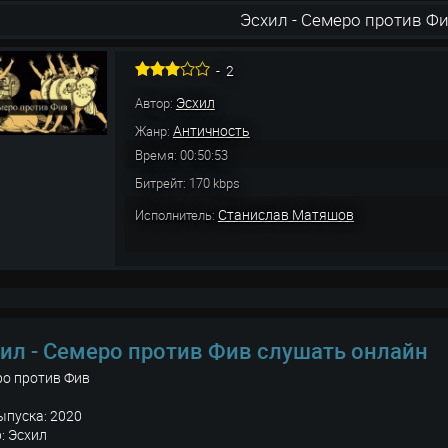
Эсхил - Семеро против Ф
-
2
Эсхил
Автор:
Античность
Жанр:
Время: 00:50:53
Битрейт: 170 kbps
Станислав Матяшов
Исполнитель:
ил - Семеро против Фив слушать онлайн
ро против Фив
ыпуска: 2020
: Эсхил