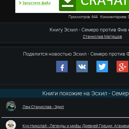
Просмотров: 644 Комментариев
Книгу Эсхил - Семеро против Фив оз
Станислав Матяшов
Поделится новостью Эсхил - Семеро против 
Книги похожие на Эсхил - Семе
Лем Станислав - Эдип
Кун Николай - Легенды и мифы Древней Греции. Агамемно