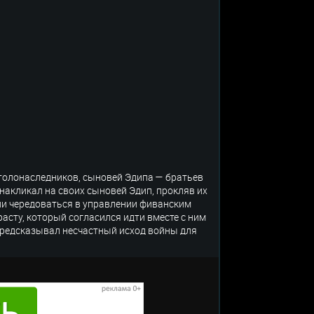
столонаследников, сыновей Эдипа — братьев
накликал на своих сыновей Эдип, прокляв их
ыли чередоваться в управлении фиванским
расту, который согласился идти вместе с ним
предсказывал несчастный исход войны для