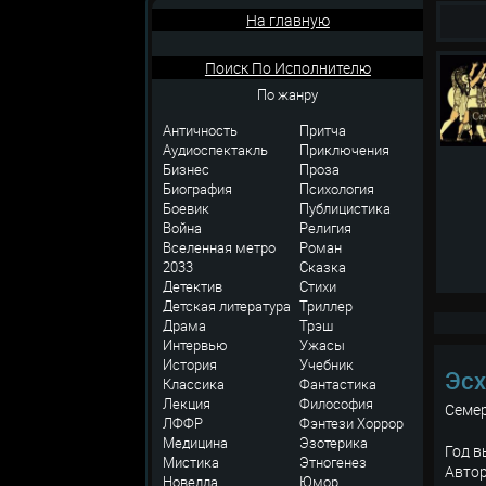
На главную
Поиск По Исполнителю
По жанру
Античность
Притча
Аудиоспектакль
Приключения
Бизнес
Проза
Биография
Психология
Боевик
Публицистика
Война
Религия
Вселенная метро
Роман
2033
Сказка
Детектив
Стихи
Детская литература
Триллер
Драма
Трэш
Интервью
Ужасы
История
Учебник
Эсх
Классика
Фантастика
Лекция
Философия
Семе
ЛФФР
Фэнтези
Хоррор
Медицина
Эзотерика
Год в
Мистика
Этногенез
Автор
Новелла
Юмор