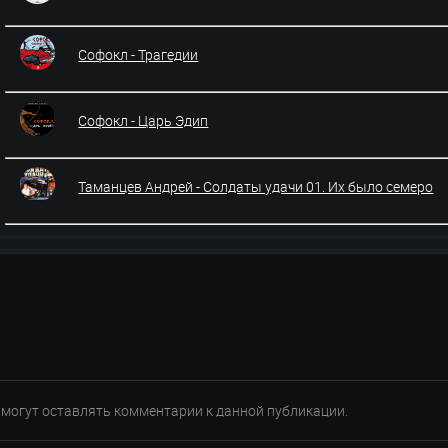
Софокл - Трагедии
Софокл - Царь Эдип
Таманцев Андрей - Солдаты удачи 01. Их было семеро
е могут оставлять комментарии к данной публикации.