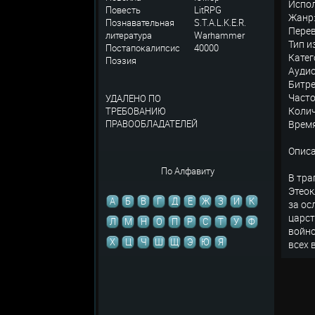
Испо
Повесть
LitRPG
Жанр:
Познавательная
S.T.A.L.K.E.R.
Перев
литература
Warhammer
Тип и
Постапокалипсис
40000
Катег
Поэзия
Аудио
Битре
Часто
УДАЛЕНО ПО
Колич
ТРЕБОВАНИЮ
ПРАВООБЛАДАТЕЛЕЙ
Время
Описа
По Алфавиту
В тра
Этеок
А
Б
В
Г
Д
Е
Ж
З
И
К
за ос
царст
Л
М
Н
О
П
Р
С
Т
У
Ф
войно
Х
Ц
Ч
Ш
Щ
Э
Ю
Я
всех 