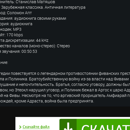
лнитель: Станислав Матяшов
 Зарубежная классика. Античная литература
од: Соломон Апт
здания: аудиокнига своими руками
ория: аудиокнига
кодек: MP3
йт: 170 kbps
та дискретизации: 44 kHz
ество каналов (моно-стерео): Стерео
 звучания: 00:50:53
ние:
гедии повествуется о легендарном противостоянии фиванских пре
ла и Полиника. Братоубийственную войну из-за власти над Фивами 
лушание и непочтительность. Братья, согласно уговору, должны б
вом, но Этеокл нарушил уговор, и Полиник бежал в Аргос к царю Ад
й на Фивы. Несмотря на то, что аргивский прорицатель Амфиарай 
вождей, кроме Адраста, война была предпринята.