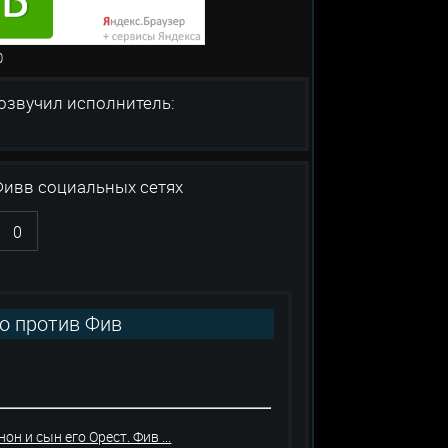
: 0
вучил исполнитель:
Фивв социальных сетях
0
ро против Фив
н и сын его Орест. Фив ...