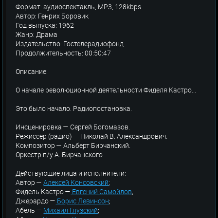
Формат: аудиоспектакль, MP3, 128kbps
Автор: Генрих Боровик
Год выпуска: 1962
Жанр: Драма
Издательство: Гостелерадиофонд
Продолжительность: 00:50:47
Описание:
О начале революционной деятельности Фиделя Кастро...
Это было начало. Радиопостановка.
Инсценировка — Сергей Богомазов.
Режиссёр (радио) — Николай В. Александрович.
Композитор — Альберт Бирчанский.
Оркестр п/у А. Бирчанского
Действующие лица и исполнители:
Автор —
Алексей Консовский
;
Фидель Кастро —
Евгений Самойлов
;
Джерардо —
Борис Левинсон
;
Абель —
Михаил Глузский
;