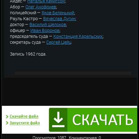
Айдес —
Наталья Кенигсон
;
Абор —
Олег Анофриев
;
полицейский —
Яков Беленький
;
Рауль Кастро —
Вячеслав Дугин
;
доктор —
Василий Щёлоков
;
офицер —
Иван Воронов
;
председатель суда —
Констанция Карельских
;
секретарь суда —
Сергей Цейц
.
Запись 1962 года.
Просмотров: 1087 Комментариев: 0