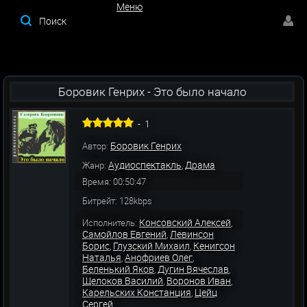
Меню
Меню
Боровик Генрих - Это было начало
-
1
Боровик Генрих
Автор:
Аудиоспектакль
Драма
Жанр:
,
Время: 00:50:47
Битрейт: 128kbps
Консовский Алексей
Исполнитель:
,
Самойлов Евгений
Левинсон
,
Борис
Глузский Михаил
Кенигсон
,
,
Наталья
Анофриев Олег
,
,
Беленький Яков
Дугин Вячеслав
,
,
Щелоков Василий
Воронов Иван
,
,
Карельских Констанция
Цейц
,
Сергей