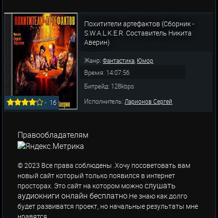
Похитители артефактов (Сборник -
S.W.A.L.K.E.R. Составитель Никита
Аверин)
Жанр:
,
Фантастика
Юмор
Время: 14:07:56
Битрейд: 128kbps
Исполнитель:
Ларионов Сергей
-
16
Правообладателям
© 2023 Все права соблюдены .Хочу посоветовать вам
новый сайт который только появился в интернет
слушать
просторах. Это сайт на котором можно
аудиокниги онлайн бесплатно
.Не знаю как долго
будет развиватся проект, но начальные результаты мне
нравятся.