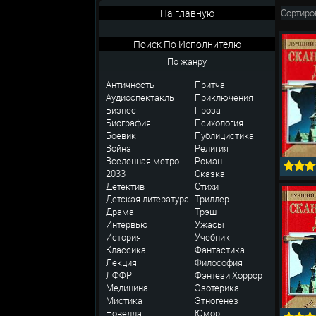
На главную
Сортиро
Поиск По Исполнителю
По жанру
Античность
Притча
Аудиоспектакль
Приключения
Бизнес
Проза
Биография
Психология
Боевик
Публицистика
Война
Религия
Вселенная метро
Роман
2033
Сказка
Детектив
Стихи
Детская литература
Триллер
Драма
Трэш
Интервью
Ужасы
История
Учебник
Классика
Фантастика
Лекция
Философия
ЛФФР
Фэнтези
Хоррор
Медицина
Эзотерика
Мистика
Этногенез
Новелла
Юмор