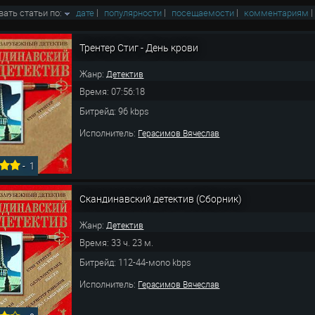
вать статьи по:
дате
|
популярности
|
посещаемости
|
комментариям
Трентер Стиг - День крови
Жанр:
Детектив
Время: 07:56:18
Битрейд: 96 kbps
Исполнитель:
Герасимов Вячеслав
-
1
Скандинавский детектив (Сборник)
Жанр:
Детектив
Время: 33 ч. 23 м.
Битрейд: 112-44-мono kbps
Исполнитель:
Герасимов Вячеслав