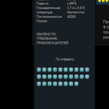
Повесть
LitRPG
Познавательная
S.T.A.L.K.E.R.
литература
Warhammer
Постапокалипсис
40000
Поэзия
Пр
© 2
про
УДАЛЕНО ПО
раз
ТРЕБОВАНИЮ
ПРАВООБЛАДАТЕЛЕЙ
По Алфавиту
А
Б
В
Г
Д
Е
Ж
З
И
К
Л
М
Н
О
П
Р
С
Т
У
Ф
Х
Ц
Ч
Ш
Щ
Э
Ю
Я