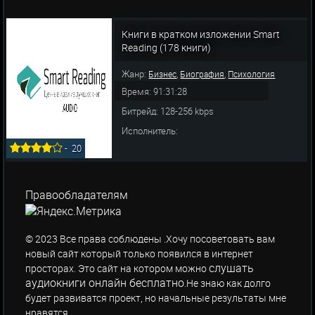
Книги в кратком изложении Smart
Reading (178 книги)
Жанр:
,
,
Бизнес
Биография
Психология
Время: 91:31:28
Битрейд: 128-256 kbps
Исполнитель:
-
20
Правообладателям
© 2023 Все права соблюдены .Хочу посоветовать вам
новый сайт который только появился в интернет
слушать
просторах. Это сайт на котором можно
аудиокниги онлайн бесплатно
.Не знаю как долго
будет развиватся проект, но начальные результаты мне
нравятся.