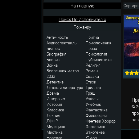
На главную
Сортиро
Поиск По Исполнителю
По жанру
Античность
Притча
Аудиоспектакль
Приключения
Бизнес
Проза
Биография
Психология
Боевик
Публицистика
Война
Религия
Вселенная метро
Роман
2033
Сказка
Детектив
Стихи
Детская литература
Триллер
Драма
Трэш
Интервью
Ужасы
Пр
История
Учебник
© 2
Классика
Фантастика
про
Лекция
Философия
раз
ЛФФР
Фэнтези
Хоррор
Медицина
Эзотерика
Мистика
Этногенез
Новелла
Юмор