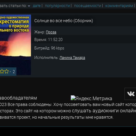
вать статьи по:
дате
|
популярности
|
посещаемости
|
комментариям
Солнце во все небо (Сборник)
Жанр:
Проза
Время: 11:52:20
Битрейд: 96 kbps
Исполнитель:
Ланина Тамара
-
2
авообладателям
023 Все права соблюдены .Хочу посоветовать вам новый сайт кото
слушать аудиокниги онлайн
сторах. Это сайт на котором можно
виватся проект, но начальные результаты мне нравятся.