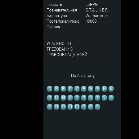
Повесть
LitRPG
Познавательная
S.T.A.L.K.E.R.
литература
Warhammer
Постапокалипсис
40000
Поэзия
УДАЛЕНО ПО
ТРЕБОВАНИЮ
ПРАВООБЛАДАТЕЛЕЙ
По Алфавиту
А
Б
В
Г
Д
Е
Ж
З
И
К
Л
М
Н
О
П
Р
С
Т
У
Ф
Х
Ц
Ч
Ш
Щ
Э
Ю
Я