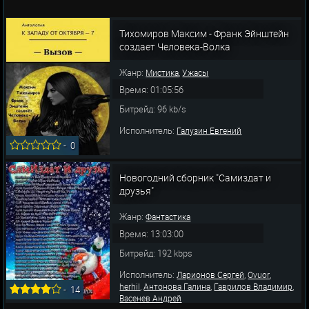
Тихомиров Максим - Франк Эйнштейн
создает Человека-Волка
Жанр:
,
Мистика
Ужасы
Время: 01:05:56
Битрейд: 96 kb/s
Исполнитель:
Галузин Евгений
-
0
Новогодний сборник "Самиздат и
друзья"
Жанр:
Фантастика
Время: 13:03:00
Битрейд: 192 kbps
Исполнитель:
,
,
Ларионов Сергей
Ovuor
,
,
,
herhil
Антонова Галина
Гаврилов Владимир
-
14
Васенев Андрей