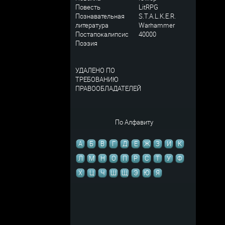
Повесть
LitRPG
Познавательная
S.T.A.L.K.E.R.
литература
Warhammer
Постапокалипсис
40000
Поэзия
УДАЛЕНО ПО
ТРЕБОВАНИЮ
ПРАВООБЛАДАТЕЛЕЙ
По Алфавиту
А
Б
В
Г
Д
Е
Ж
З
И
К
Л
М
Н
О
П
Р
С
Т
У
Ф
Х
Ц
Ч
Ш
Щ
Э
Ю
Я