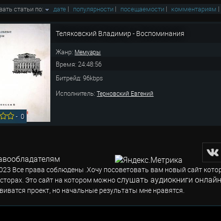
вать статьи по:
дате
|
популярности
|
посещаемости
|
комментариям
Теляковский Владимир - Воспоминания
Жанр:
Мемуары
Время: 24:48:56
Битрейд: 96kbps
Исполнитель:
Терновский Евгений
-
0
авообладателям
023 Все права соблюдены .Хочу посоветовать вам новый сайт кото
слушать аудиокниги онлайн
сторах. Это сайт на котором можно
виватся проект, но начальные результаты мне нравятся.