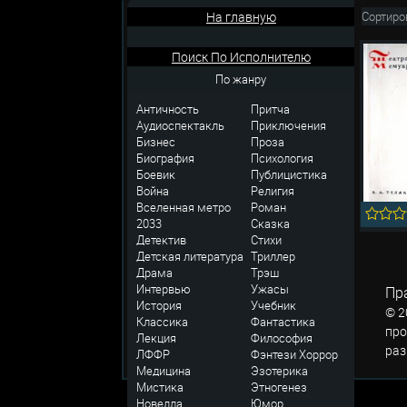
На главную
Сортиро
Поиск По Исполнителю
По жанру
Античность
Притча
Аудиоспектакль
Приключения
Бизнес
Проза
Биография
Психология
Боевик
Публицистика
Война
Религия
Вселенная метро
Роман
2033
Сказка
Детектив
Стихи
Детская литература
Триллер
Драма
Трэш
Интервью
Ужасы
Пр
История
Учебник
© 2
Классика
Фантастика
про
Лекция
Философия
раз
ЛФФР
Фэнтези
Хоррор
Медицина
Эзотерика
Мистика
Этногенез
Новелла
Юмор