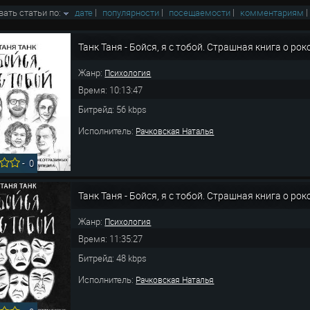
вать статьи по:
дате
|
популярности
|
посещаемости
|
комментариям
Танк Таня - Бойся, я с тобой. Страшная книга о ро
Жанр:
Психология
Время: 10:13:47
Битрейд: 56 kbps
Исполнитель:
Рачковская Наталья
-
0
Танк Таня - Бойся, я с тобой. Страшная книга о р
Жанр:
Психология
Время: 11:35:27
Битрейд: 48 kbps
Исполнитель:
Рачковская Наталья