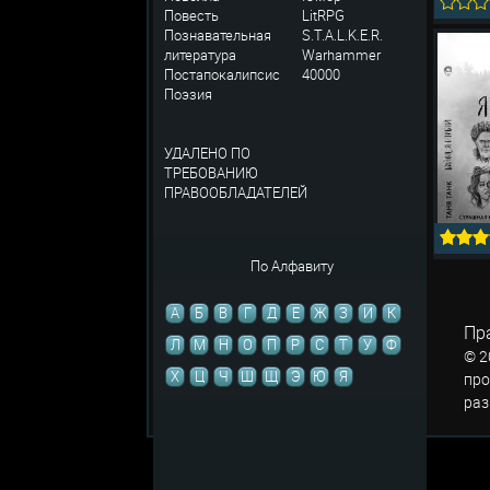
Повесть
LitRPG
Познавательная
S.T.A.L.K.E.R.
литература
Warhammer
Постапокалипсис
40000
Поэзия
УДАЛЕНО ПО
ТРЕБОВАНИЮ
ПРАВООБЛАДАТЕЛЕЙ
По Алфавиту
А
Б
В
Г
Д
Е
Ж
З
И
К
Пр
Л
М
Н
О
П
Р
С
Т
У
Ф
© 2
Х
Ц
Ч
Ш
Щ
Э
Ю
Я
про
раз