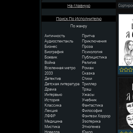
На главную
Сортиро
Поиск По Исполнителю
По жанру
Античность
Притча
Аудиоспектакль
Приключения
Бизнес
Проза
Биография
Психология
Боевик
Публицистика
Война
Религия
Вселенная метро
Роман
2033
Сказка
Детектив
Стихи
Детская литература
Триллер
Драма
Трэш
Интервью
Ужасы
История
Учебник
Классика
Фантастика
Лекция
Философия
ЛФФР
Фэнтези
Хоррор
Медицина
Эзотерика
Мистика
Этногенез
Новелла
Юмор