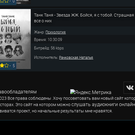
-
0
Танк Таня - Звезда ЖЖ. Бойся, я с тобой. Страшная
все о них
Жанр:
Психология
Время: 10:30:09
Битрейд: 56 kbps
Исполнитель:
Рачковская Наталья
-
5
авообладателям
023 Все права соблюдены .Хочу посоветовать вам новый сайт кото
слушать аудиокниги онлайн
сторах. Это сайт на котором можно
виватся проект, но начальные результаты мне нравятся.