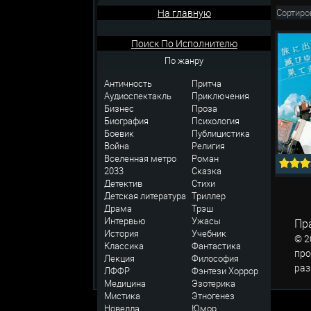
На главную
Сортиро
Поиск По Исполнителю
По жанру
Античность
Притча
Аудиоспектакль
Приключения
Бизнес
Проза
Биография
Психология
Боевик
Публицистика
Война
Религия
Вселенная метро
Роман
2033
Сказка
Детектив
Стихи
Детская литература
Триллер
Драма
Трэш
Интервью
Ужасы
Пр
История
Учебник
© 2
Классика
Фантастика
про
Лекция
Философия
раз
ЛФФР
Фэнтези
Хоррор
Медицина
Эзотерика
Мистика
Этногенез
Новелла
Юмор