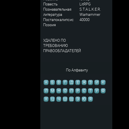
Повесть
LitRPG
Познавательная
S.T.A.L.K.E.R.
литература
Warhammer
Постапокалипсис
40000
Поэзия
УДАЛЕНО ПО
ТРЕБОВАНИЮ
ПРАВООБЛАДАТЕЛЕЙ
По Алфавиту
А
Б
В
Г
Д
Е
Ж
З
И
К
Л
М
Н
О
П
Р
С
Т
У
Ф
Х
Ц
Ч
Ш
Щ
Э
Ю
Я