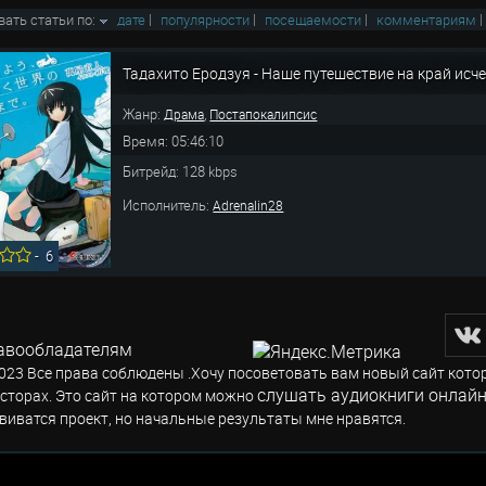
вать статьи по:
дате
|
популярности
|
посещаемости
|
комментариям
Тадахито Еродзуя - Наше путешествие на край ис
Жанр:
,
Драма
Постапокалипсис
Время: 05:46:10
Битрейд: 128 kbps
Исполнитель:
Adrenalin28
-
6
авообладателям
023 Все права соблюдены .Хочу посоветовать вам новый сайт кото
слушать аудиокниги онлайн
сторах. Это сайт на котором можно
виватся проект, но начальные результаты мне нравятся.