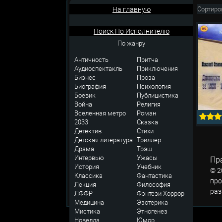
На главную
Сортиро
Поиск По Исполнителю
По жанру
Античность
Притча
Аудиоспектакль
Приключения
Бизнес
Проза
Биография
Психология
Боевик
Публицистика
Война
Религия
Вселенная метро
Роман
2033
Сказка
Детектив
Стихи
Детская литература
Триллер
Драма
Трэш
Интервью
Ужасы
Пр
История
Учебник
© 2
Классика
Фантастика
про
Лекция
Философия
раз
ЛФФР
Фэнтези
Хоррор
Медицина
Эзотерика
Мистика
Этногенез
Новелла
Юмор