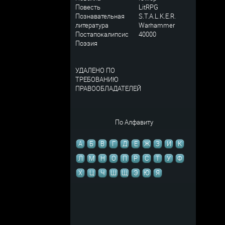
Повесть
LitRPG
Познавательная
S.T.A.L.K.E.R.
литература
Warhammer
Постапокалипсис
40000
Поэзия
УДАЛЕНО ПО
ТРЕБОВАНИЮ
ПРАВООБЛАДАТЕЛЕЙ
По Алфавиту
А
Б
В
Г
Д
Е
Ж
З
И
К
Л
М
Н
О
П
Р
С
Т
У
Ф
Х
Ц
Ч
Ш
Щ
Э
Ю
Я