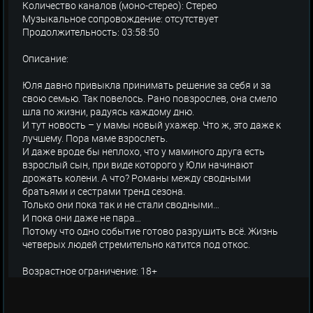
Количество каналов (моно-стерео): Стерео
Музыкальное сопровождение: отсутствует
Продолжительность: 03:58:50
Описание:
Юля давно привыкла принимать решение за себя и за
свою семью. Так повелось. Рано повзрослев, она смело
шла по жизни, радуясь каждому дню.
И тут новость – у мамы новый ухажер. Что ж, это даже к
лучшему. Пора маме взрослеть.
И даже вроде бы неплохо, что у маминого друга есть
взрослый сын, при виде которого у Юли начинают
дрожать колени. А что? Романы между сводными
братьями и сестрами тренд сезона.
Только они пока так и не стали сводными…
И пока они даже не пара…
Потому что одно событие готово разрушить всё. Жизнь
четверых людей стремительно катится под откос.
Возрастное ограничение: 18+