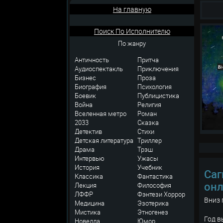
На главную
Поиск По Исполнителю
По жанру
Античность
Притча
Аудиоспектакль
Приключения
Бизнес
Проза
Биография
Психология
Боевик
Публицистика
Война
Религия
Вселенная метро
Роман
2033
Сказка
Детектив
Стихи
Детская литература
Триллер
Драма
Трэш
Интервью
Ужасы
История
Учебник
Саг
Классика
Фантастика
он
Лекция
Философия
ЛФФР
Фэнтези
Хоррор
Вниз 
Медицина
Эзотерика
Мистика
Этногенез
Год в
Новелла
Юмор