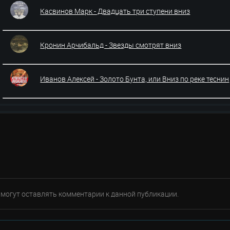
Касвинов Марк - Двадцать три ступени вниз
Кронин Арчибальд - Звезды смотрят вниз
Иванов Алексей - Золото Бунта, или Вниз по реке теснин
е могут оставлять комментарии к данной публикации.