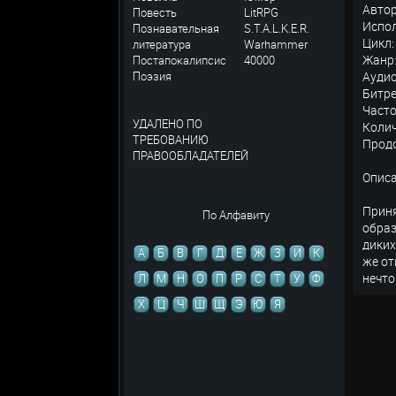
Автор
Повесть
LitRPG
Испол
Познавательная
S.T.A.L.K.E.R.
Цикл:
литература
Warhammer
Жанр:
Постапокалипсис
40000
Поэзия
Аудио
Битре
Часто
УДАЛЕНО ПО
Колич
ТРЕБОВАНИЮ
Продо
ПРАВООБЛАДАТЕЛЕЙ
Описа
Приня
По Алфавиту
образ
диких
А
Б
В
Г
Д
Е
Ж
З
И
К
же от
нечто
Л
М
Н
О
П
Р
С
Т
У
Ф
Х
Ц
Ч
Ш
Щ
Э
Ю
Я