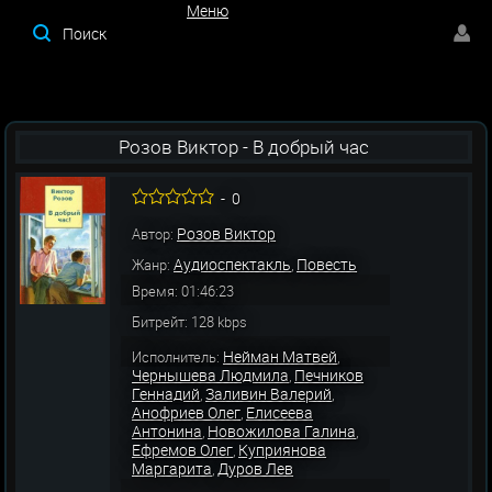
Меню
Меню
Розов Виктор - В добрый час
-
0
Розов Виктор
Автор:
Аудиоспектакль
Повесть
Жанр:
,
Время: 01:46:23
Битрейт: 128 kbps
Нейман Матвей
Исполнитель:
,
Чернышева Людмила
Печников
,
Геннадий
Заливин Валерий
,
,
Анофриев Олег
Елисеева
,
Антонина
Новожилова Галина
,
,
Ефремов Олег
Куприянова
,
Маргарита
Дуров Лев
,