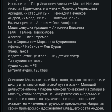
Исполнитель: Пётр Иванович Аверин — Матвей Нейман
Анастия Ефремовна, его жена — Людмила Чернышёва
Аркадий, их старший сын — Геннадий Печников
Андрей, их младший сын — Валерий Заливин
Вадим, приятель Андрея — Олег Анофриев
Маша, девушка Аркадия — Антонина Елисеева
Галя — Галина Новожилова
Алексей — Олег Ефремов
Катя Сорокина — Маргарита Куприянова
Афанасий Кабанов — Лев Дуров
Жанр: Пьеса
Издательство: Центральный Детский театр
Тип: аудиоспектакль
Аудио кодек: MP3
Битрейт аудио: 128 kbps
Описание: Молодые люди 50-х годов, только что закончили
школу и пытаются найти свой путь в жизни. Молодой
целеустремленный парень Алексей приезжает из Сибири в
Москву, чтобы поступить в Тимирязевскую Академию. В
столице его постигла неудача: он не сдает последний
экзамен, но жизненные трудности преодолимы. Напротив,
своим примером он вдохновляет младшего брата Андрея,