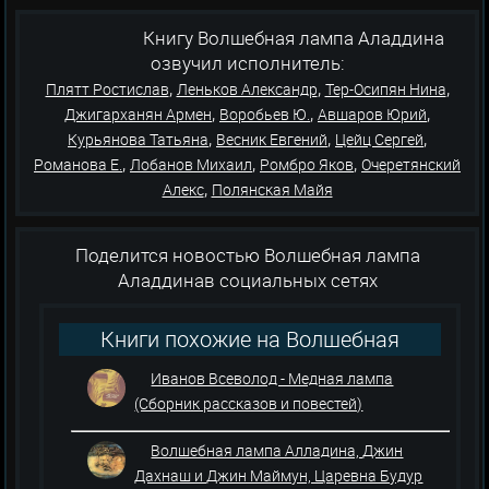
Книгу Волшебная лампа Аладдина
озвучил исполнитель:
,
,
,
Плятт Ростислав
Леньков Александр
Тер-Осипян Нина
,
,
,
Джигарханян Армен
Воробьев Ю.
Авшаров Юрий
,
,
,
Курьянова Татьяна
Весник Евгений
Цейц Сергей
,
,
,
Романова Е.
Лобанов Михаил
Ромбро Яков
Очеретянский
,
Алекс
Полянская Майя
Поделится новостью Волшебная лампа
Аладдинав социальных сетях
Книги похожие на Волшебная
лампа Аладдина
Иванов Всеволод - Медная лампа
(Сборник рассказов и повестей)
Волшебная лампа Алладина, Джин
Дахнаш и Джин Маймун, Царевна Будур