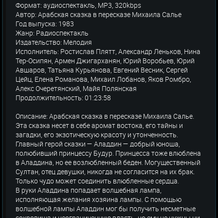
Формат: аудиоспектакль, MP3, 320kbps
Автор: Арабская сказка в пересказе Михаила Салье
Год выпуска: 1983
Жанр: Радиоспектакль
Издательство: Мелодия
Исполнитель: Ростислав Плятт, Александр Леньков, Нина
Тер-Осипян, Армен Джигарханян, Юрий Воробьев, Юрий
Авшаров, Татьяна Курьянова, Евгений Весник, Сергей
Цейц, Елена Романова, Михаил Лобанов, Яков Ромбро,
Алекс Очеретянский, Майя Полянская
Продолжительность: 01:23:58
Описание: Арабская сказка в пересказе Михаила Салье.
Эта сказка несет в себе аромат востока, его тайны и
загадки, его экзотическую красоту и утонченность.
Главный герой сказки — Аладдин — добрый юноша,
полюбивший принцессу Будур. Принцесса тоже влюблена
в Аладдина, но ее возлюбленный беден. Могущественный
Султан, отец девушки, никогда не согласится на их брак.
Только чудо может соединить влюбленные сердца.
В руки Аладдина попадает волшебная лампа,
исполняющая желания хозяина лампы. С помощью
волшебной лампы Аладдин мог бы получить несметные
сокровища и неограниченную власть, но ему не нужны ни