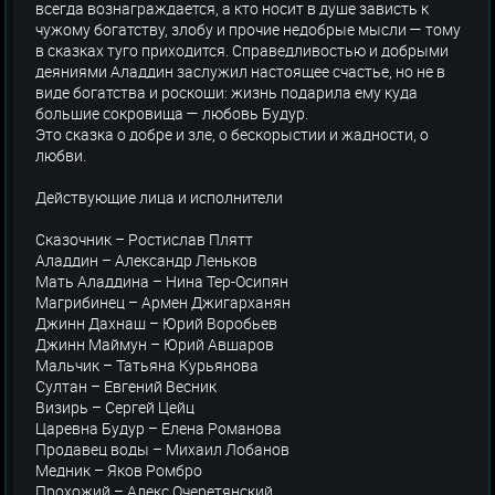
всегда вознаграждается, а кто носит в душе зависть к
чужому богатству, злобу и прочие недобрые мысли — тому
в сказках туго приходится. Справедливостью и добрыми
деяниями Аладдин заслужил настоящее счастье, но не в
виде богатства и роскоши: жизнь подарила ему куда
большие сокровища — любовь Будур.
Это сказка о добре и зле, о бескорыстии и жадности, о
любви.
Действующие лица и исполнители
Сказочник – Ростислав Плятт
Аладдин – Александр Леньков
Мать Аладдина – Нина Тер-Осипян
Магрибинец – Армен Джигарханян
Джинн Дахнаш – Юрий Воробьев
Джинн Маймун – Юрий Авшаров
Мальчик – Татьяна Курьянова
Султан – Евгений Весник
Визирь – Сергей Цейц
Царевна Будур – Елена Романова
Продавец воды – Михаил Лобанов
Медник – Яков Ромбро
Прохожий – Алекс Очеретянский