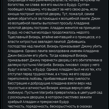
богатства, ни слава: все его мысли о Будур. Султан
пообещал Аладдину, что выдаст за него свою дочь, если
юноша построит золотой дворец. Тут, пожалуй, самое
время обратиться за помощью к волшебной лампе. Джин
из волшебной лампы выполнил просьбу Аладдина:
золотой дворец построен. Аладдин женится на принцессе
Будур, но счастье молодых продолжалось недолго.
Тщеславный Визирь, втайне мечтавший и о принцессе, и о
власти хитростью завладел лампой. Добившись
господства над лампой, Визирь приказывает Джину убить
Аладдина. Однако лампа заколдована именем Аладдина:
Джин бессилен его убить. Тогда коварный Визирь
приказывает Джину перенести дворец с его обитателями в
далекую пустыню Магриба. Визирь ликовал: скоро у него
будут и власть, и Будур. Однако Аладдин был не из тех, кто
отступал перед трудностями, а к тому же его сердце
переполняла любовь, прибавлявшая ему смелости.
Бесстрашие и добродушие Аладдина взяли верх над
трусостью и алчностью Визиря: юноша вернул себе
любимую. Пустыня Магриба превратилась в цветущий сад
с роскошным дворцом, в котором счастливо зажили
храбрый Аладдин и прекрасная Будур.
Честность, порядочность, бескорыстность в сказках