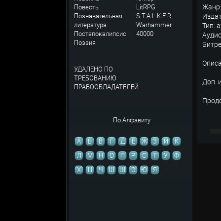
Жанр:
Повесть
LitRPG
Познавательная
S.T.A.L.K.E.R.
Издат
литература
Warhammer
Тип: 
Постапокалипсис
40000
Аудио
Поэзия
Битре
Описа
УДАЛЕНО ПО
ТРЕБОВАНИЮ
Доп. 
ПРАВООБЛАДАТЕЛЕЙ
Продо
По Алфавиту
А
Б
В
Г
Д
Е
Ж
З
И
К
Л
М
Н
О
П
Р
С
Т
У
Ф
Х
Ц
Ч
Ш
Щ
Э
Ю
Я