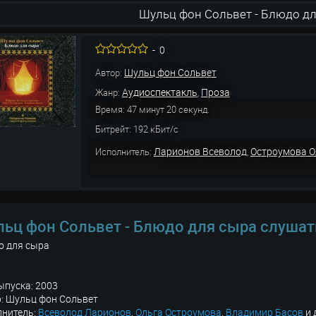
Шульц фон Сольвет - Блюдо д
-
0
Шульц фон Сольвет
Автор:
Аудиоспектакль
Проза
Жанр:
,
Время: 47 минут 20 секунд.
Битрейт: 192 кБит/с
Ларионов Всеволод
Остроумова О
Исполнитель:
,
ьц фон Сольвет - Блюдо для сыра слушат
о для сыра
ыпуска: 2003
: Шульц фон Сольвет
лнитель:
Всеволод Ларионов
,
Ольга Остроумова
,
Владимир Басов
и 