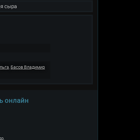
ля сыра
льга
Басов Владимир
,
ь онлайн
др.