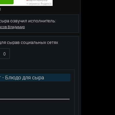
: 0
а озвучил исполнитель:
асов Владимир
для сырав социальных сетях
0
 - Блюдо для сыра