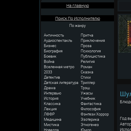
На главную
Поиск По Исполнителю
По жанру
Античность
Притча
Аудиоспектакль
Приключения
Бизнес
Проза
Биография
Психология
Боевик
Публицистика
Война
Религия
Вселенная метро
Роман
2033
Сказка
Детектив
Стихи
Детская литература
Триллер
Драма
Трэш
Шул
Интервью
Ужасы
История
Учебник
Блюд
Классика
Фантастика
Лекция
Философия
ЛФФР
Фэнтези
Хоррор
Год в
Медицина
Эзотерика
Автор
Мистика
Этногенез
Испо
Новелла
Юмор