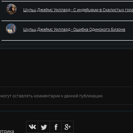
Шульц Джеймс Уиллард - С индейцами в Скалистых гор
Шульц Джеймс Уиллард - Ошибка Одинокого Бизона
е могут оставлять комментарии к данной публикации.