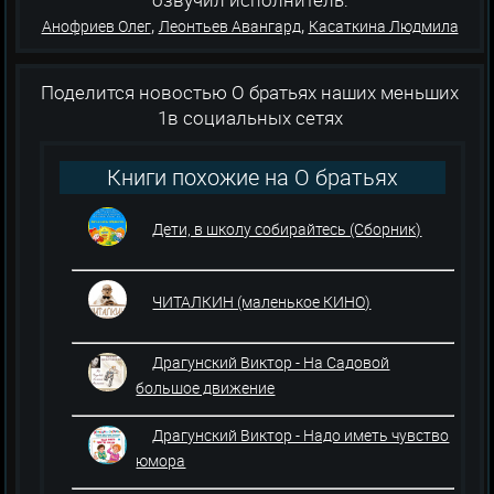
,
,
Анофриев Олег
Леонтьев Авангард
Касаткина Людмила
Поделится новостью О братьях наших меньших
1в социальных сетях
Книги похожие на О братьях
наших меньших 1
Дети, в школу собирайтесь (Сборник)
ЧИТАЛКИН (маленькое КИНО)
Драгунский Виктор - На Садовой
большое движение
Драгунский Виктор - Надо иметь чувство
юмора