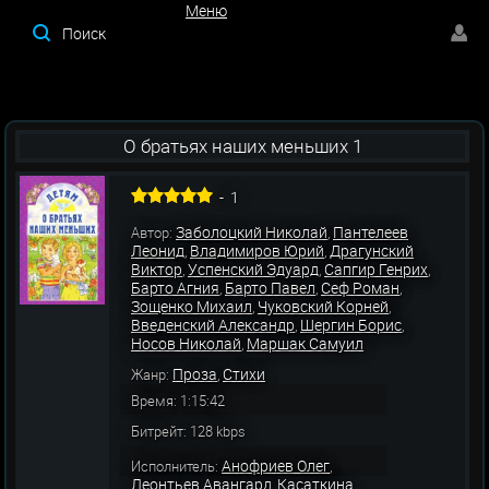
Меню
Меню
О братьях наших меньших 1
-
1
Заболоцкий Николай
Пантелеев
Автор:
,
Леонид
Владимиров Юрий
Драгунский
,
,
Виктор
Успенский Эдуард
Сапгир Генрих
,
,
,
Барто Агния
Барто Павел
Сеф Роман
,
,
,
Зощенко Михаил
Чуковский Корней
,
,
Введенский Александр
Шергин Борис
,
,
Носов Николай
Маршак Самуил
,
Проза
Стихи
Жанр:
,
Время: 1:15:42
Битрейт: 128 kbps
Анофриев Олег
Исполнитель:
,
Леонтьев Авангард
Касаткина
,