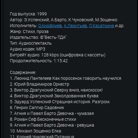
Год выпуска: 1999
Автор: Э.Успенский, А.Барто, К.Чуковский, М.Зощенко
Исполнитель:
О.Анофриев
,
А.Леонтьев
,
Л.Касаткина
и др.
Жанр: Стихи, проза
Издательство: ©"Весть-ТДА"
Тип: Аудиоспектакль
Аудио кодек: MP3
Битрейт аудио: 128 kbps (оцифровка с кассеты)
Продолжительность: 1:15:42
Содержание:
1. Леонид Пантелеев Как поросенок говорить научился
2. Юрий Владимиров Оркестр
3. Виктор Драгунский Сверху вниз, наискосок!
4. Виктор Драгунский Заколдованная буква
5. Эдуард Успенский Страшная история. Разгром.
6. Генрих Сапгир Садовник
7. Агния и Павел Барто Девочка - чумазая
8. Роман Сеф Бесконечные стихи
9. Агния и Павел Барто Девочка - ревушка
10. Михаил Зощенко Елка
11. Корней Чуковский Путаница