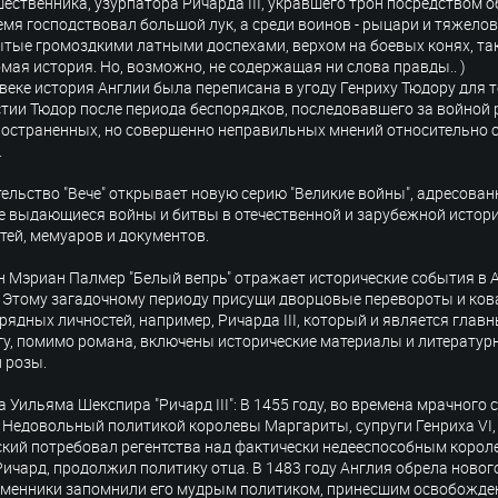
ественника, узурпатора Ричарда III, укравшего трон посредством о
емя господствовал большой лук, а среди воинов - рыцари и тяжело
тые громоздкими латными доспехами, верхом на боевых конях, та
мая история. Но, возможно, не содержащая ни слова правды.. )
 веке история Англии была переписана в угоду Генриху Тюдору для 
тии Тюдор после периода беспорядков, последовавшего за войной 
остраненных, но совершенно неправильных мнений относительно 
.
ельство "Вече" открывает новую серию "Великие войны", адресован
 выдающиеся войны и битвы в отечественной и зарубежной истор
тей, мемуаров и документов.
 Мэриан Палмер "Белый вепрь" отражает исторические события в А
 Этому загадочному периоду присущи дворцовые перевороты и ков
рядных личностей, например, Ричарда III, который и является глав
гу, помимо романа, включены исторические материалы и литератур
 розы.
 Уильяма Шекспира "Ричард III": В 1455 году, во времена мрачного
 Недовольный политикой королевы Маргариты, супруги Генриха VI, 
кий потребовал регентства над фактически недееспособным королем.
Ричард, продолжил политику отца. В 1483 году Англия обрела нового
менники запомнили его мудрым политиком, принесшим освобожден