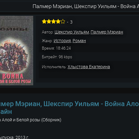
Палмер Мэриан, Шекспир Уильям - Война 
-
3
Шекспир Уильям
Палмер Мэриан
Автор:
,
История
Роман
Жанр:
,
Время: 18:46:24
Битрейт: 96 kbps
Хлыстова Екатерина
Исполнитель:
мер Мэриан, Шекспир Уильям - Война Ало
лайн
 Алой и Белой розы (Сборник)
ыпуска: 2013 г.