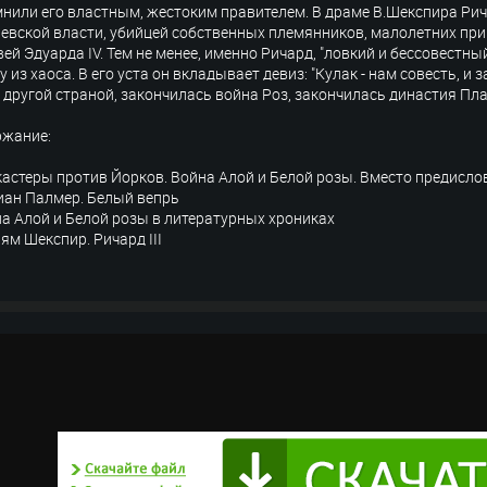
нили его властным, жестоким правителем. В драме В.Шекспира Рич
евской власти, убийцей собственных племянников, малолетних прин
ей Эдуарда IV. Тем не менее, именно Ричард, "ловкий и бессовестн
у из хаоса. В его уста он вкладывает девиз: "Кулак - нам совесть, и 
 другой страной, закончилась война Роз, закончилась династия Пл
ржание:
кастеры против Йорков. Война Алой и Белой розы. Вместо предисло
иан Палмер. Белый вепрь
на Алой и Белой розы в литературных хрониках
ьям Шекспир. Ричард III