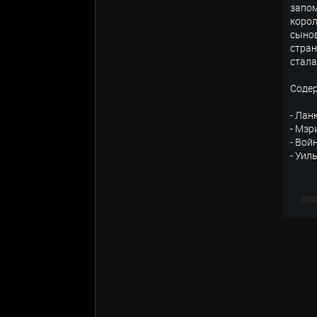
запом
корол
сынов
стран
стала
Соде
- Лан
- Мэр
- Вой
- Уил