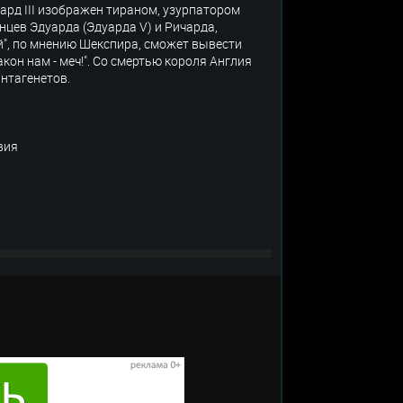
ард III изображен тираном, узурпатором
цев Эдуарда (Эдуарда V) и Ричарда,
ый", по мнению Шекспира, сможет вывести
закон нам - меч!". Со смертью короля Англия
антагенетов.
вия