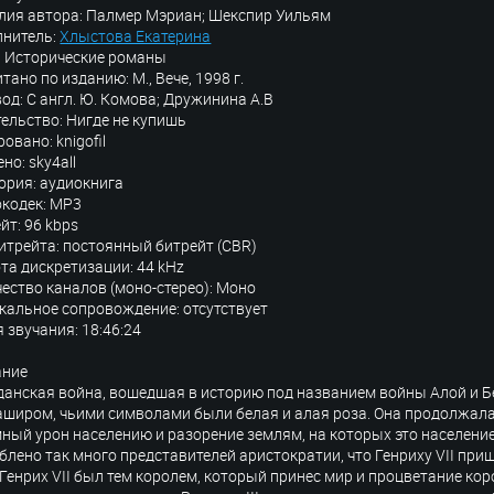
ия автора: Палмер Мэриан; Шекспир Уильям
лнитель:
Хлыстова Екатерина
: Исторические романы
тано по изданию: М., Вече, 1998 г.
од: С англ. Ю. Комова; Дружинина А.В
ельство: Нигде не купишь
овано: knigofil
но: sky4all
ория: аудиокнига
кодек: MP3
йт: 96 kbps
итрейта: постоянный битрейт (CBR)
та дискретизации: 44 kHz
ество каналов (моно-стерео): Моно
альное сопровождение: отсутствует
 звучания: 18:46:24
ание
анская война, вошедшая в историю под названием войны Алой и 
широм, чьими символами были белая и алая роза. Она продолжалась
ный урон населению и разорение землям, на которых это населени
блено так много представителей аристократии, что Генриху VII пр
 Генрих VII был тем королем, который принес мир и процветание коро