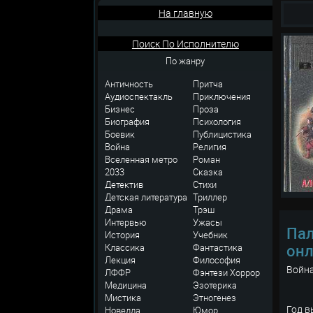
На главную
Поиск По Исполнителю
По жанру
Античность
Притча
Аудиоспектакль
Приключения
Бизнес
Проза
Биография
Психология
Боевик
Публицистика
Война
Религия
Вселенная метро
Роман
2033
Сказка
Детектив
Стихи
Детская литература
Триллер
Драма
Трэш
Интервью
Ужасы
Пал
История
Учебник
он
Классика
Фантастика
Лекция
Философия
Война
ЛФФР
Фэнтези
Хоррор
Медицина
Эзотерика
Мистика
Этногенез
Год в
Новелла
Юмор