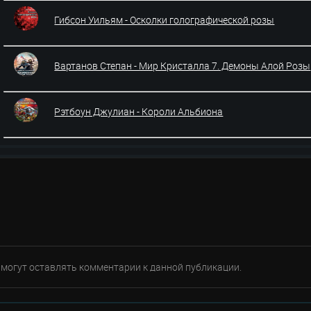
Гибсон Уильям - Осколки голографической розы
Вартанов Степан - Мир Кристалла 7. Демоны Алой Розы
Рэтбоун Джулиан - Короли Альбиона
е могут оставлять комментарии к данной публикации.