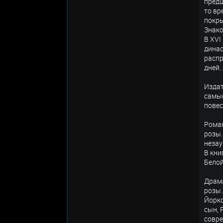
предш
то вр
покры
Знако
В XVI
динас
распр
дней..
Издат
самые
повес
Роман
розы.
незау
В кни
Белой
Драма
розы.
Йоркс
сын, 
совре