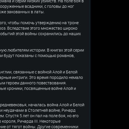
бмана и серии низких убийств. На поле боя в
вооруженные всадники, с головы до ног
кже закованных в латы.
того, чтобы помочь утверждению на троне
роз. Вследствие этого множество широко
событий этой войны сохранились до наших
ную любителям истории. В книгах этой серии
ии будут показаны с помощью романов,
нглии, связанные с войной Алой и Белой
арные интриги. Это время породило немало
ным героем данного повествования.
ные хроники, посвященные войне Алой и
 средневековья, началась война Алой и Белой
и неудачами в Столетней войне, Ричард
 Спустя 5 лет он пал на поле боя, но его
 короля, Ричарда III. Некоторые
ие от тягот войны. Другие современники