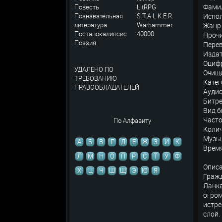
Фамил
Повесть
LitRPG
Познавательная
S.T.A.L.K.E.R.
Испо
литература
Warhammer
Жанр
Постапокалипсис
40000
Прочи
Поэзия
Перев
Издат
Оцифр
УДАЛЕНО ПО
Очище
ТРЕБОВАНИЮ
Катег
ПРАВООБЛАДАТЕЛЕЙ
Аудио
Битре
Вид б
Часто
По Алфавиту
Колич
Музык
А
Б
В
Г
Д
Е
Ж
З
И
К
Время
Л
М
Н
О
П
Р
С
Т
У
Ф
Опис
Х
Ц
Ч
Ш
Щ
Э
Ю
Я
Гражд
Ланка
огром
истре
слой.