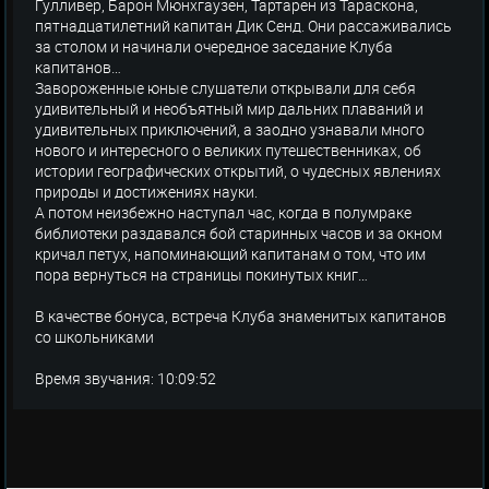
Гулливер, Барон Мюнхгаузен, Тартарен из Тараскона,
пятнадцатилетний капитан Дик Сенд. Они рассаживались
за столом и начинали очередное заседание Клуба
капитанов…
Завороженные юные слушатели открывали для себя
удивительный и необъятный мир дальних плаваний и
удивительных приключений, а заодно узнавали много
нового и интересного о великих путешественниках, об
истории географических открытий, о чудесных явлениях
природы и достижениях науки.
А потом неизбежно наступал час, когда в полумраке
библиотеки раздавался бой старинных часов и за окном
кричал петух, напоминающий капитанам о том, что им
пора вернуться на страницы покинутых книг…
В качестве бонуса, встреча Клуба знаменитых капитанов
со школьниками
Время звучания: 10:09:52