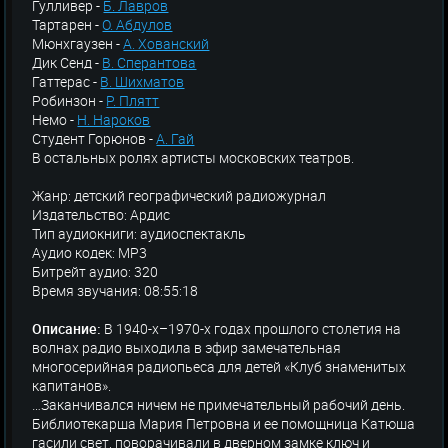
Гулливер -
Б. Лавров
Тартарен -
О. Абдулов
Мюнхгаузен -
А. Хованский
Дик Сенд -
В. Сперантова
Гаттерас -
В. Шихматов
Робинзон -
Р. Плятт
Немо -
Н. Нароков
Студент Горюнов -
А. Гай
В остальных ролях артисты московских театров.
Жанр: детский географический радиожурнал
Издательство: Ардис
Тип аудиокниги: аудиоспектакль
Аудио кодек: MP3
Битрейт аудио: 320
Время звучания: 08:55:18
Описание:
В 1940-х–1970-х годах прошлого столетия на
волнах радио выходила в эфир замечательная
многосерийная радиопьеса для детей «Клуб знаменитых
капитанов».
…Заканчивался ничем не примечательный рабочий день.
Библиотекарша Мария Петровна и ее помощница Катюша
гасили свет, поворачивали в дверном замке ключ и