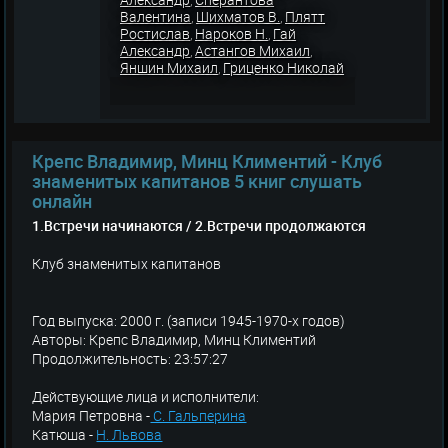
,
Валентина
Шихматов В.
Плятт
,
,
Ростислав
Нароков Н.
Гай
,
,
Александр
Астангов Михаил
,
,
Яншин Михаил
Гриценко Николай
,
Крепс Владимир, Минц Климентий - Клуб
знаменитых капитанов 5 книг слушать
онлайн
1.Встречи начинаются / 2.Встречи продолжаются
Клуб знаменитых капитанов
Год выпуска: 2000 г. (записи 1945-1970-х годов)
Авторы: Крепс Владимир, Минц Климентий
Продолжительность: 23:57:27
Действующие лица и исполнители:
Мария Петровна -
С. Гальперина
Катюша -
Н. Львова