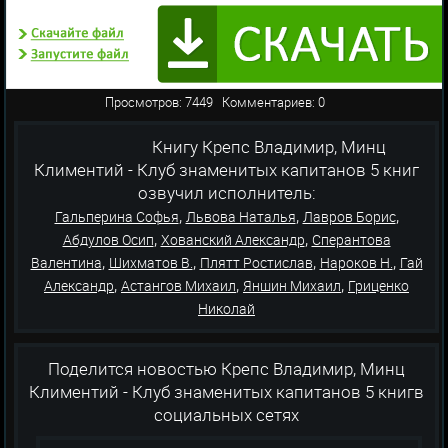
Просмотров: 7449 Комментариев: 0
Книгу Крепс Владимир, Минц
Климентий - Клуб знаменитых капитанов 5 книг
озвучил исполнитель:
,
,
,
Гальперина Софья
Львова Наталья
Лавров Борис
,
,
Абдулов Осип
Хованский Александр
Сперантова
,
,
,
,
Валентина
Шихматов В.
Плятт Ростислав
Нароков Н.
Гай
,
,
,
Александр
Астангов Михаил
Яншин Михаил
Гриценко
Николай
Поделится новостью Крепс Владимир, Минц
Климентий - Клуб знаменитых капитанов 5 книгв
социальных сетях