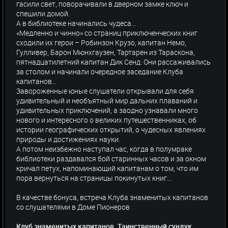
гасили свет, поворачивали в дверном замке ключ и
спешили домой.
А в библиотеке начинались чудеса...
«Медленно и чинно» со страниц приключенческих книг
сходили их герои – Робинзон Крузо, капитан Немо,
Гулливер, Барон Мюнхгаузен, Тартарен из Тараскона,
пятнадцатилетний капитан Дик Сенд. Они рассаживались
за столом и начинали очередное заседание Клуба
капитанов…
Завороженные юные слушатели открывали для себя
удивительный и необъятный мир дальних плаваний и
удивительных приключений, а заодно узнавали много
нового и интересного о великих путешественниках, об
истории географических открытий, о чудесных явлениях
природы и достижениях науки.
А потом неизбежно наступал час, когда в полумраке
библиотеки раздавался бой старинных часов и за окном
кричал петух, напоминающий капитанам о том, что им
пора вернуться на страницы покинутых книг…
В качестве бонуса, встреча Клуба знаменитых капитанов
со слушателями в Доме Пионеров
Клуб знаменитых капитанов. Таинственный сундук