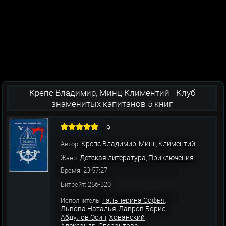
Крепс Владимир, Минц Климентий - Клуб
знаменитых капитанов 5 книг
-
9
Крепс Владимир
Минц Климентий
Автор:
,
Детская литература
Приключения
Жанр:
,
Время: 23:57:27
Битрейт: 256-320
Гальперина Софья
Исполнитель:
,
Львова Наталья
Лавров Борис
,
,
Абдулов Осип
Хованский
,
Александр
Сперантова