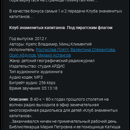
В качестве бонуса самые 1 и 2 передачи Клуба знаменитых
капитанов....
Клуб знаменитых капитанов. Под пиратским флагом
Год выпуска: 2012 г.
Авторы: Крепс Владимир, Минц Климентий
Исполнитель:
Ростислав Плятт
,
Валентина Сперантова
,
Осип Абдулов
,
Михаил Астангов
Жанр: детский географический радиожурнал
Издательство: студия АРДИС
Тип аудиокниги: аудиокнига
Аудио кодек: MP3
Битрейт аудио: 256 kbps
Время звучания: 05:13:18
Описание:
В 40-х – 80-х годах прошлого столетия на
волнах радио выходила в эфир замечательная
многосерийная радиопьеса для детей «Клуб знаменитых
капитанов».
…Заканчивался ничем не примечательный рабочий день.
Библиотекарша Мария Петровна и ее помощница Катюша