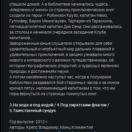
спешили домой. А в библиотеке начинались чудеса...
«Медленно и чинно» со страниц приключенческих книг
сходили их герои – Робинзон Крузо, капитан Немо,
Гулливер, Барон Мюнхгаузен, Тартарен из Тараскона,
пятнадцатилетний капитан Дик Сенд. Они рассаживались
за столом и начинали очередное заседание Клуба
капитанов…
Завороженные юные слушатели открывали для себя
удивительный и необъятный мир дальних плаваний и
удивительных приключений, а заодно узнавали много
нового и интересного о великих путешественниках, об
истории географических открытий, о чудесных явлениях
природы и достижениях науки.
А потом неизбежно наступал час, когда в полумраке
библиотеки раздавался бой старинных часов и за окном
кричал петух, напоминающий капитанам о том, что им
пора вернуться на страницы покинутых книг…
3.На воде и под водой / 4.Под пиратским флагом /
5.Таинственный сундук
Год выпуска: 2012 г.
Авторы: Крепс Владимир, Минц Климентий