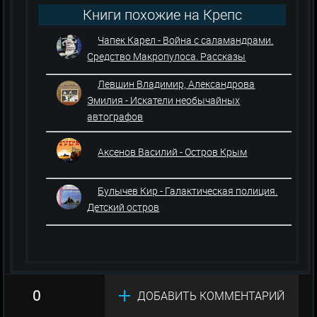
Книги похожие на Крепс
Владимир, Минц Климентий -
Чапек Карел - Война с саламандрами.
Клуб знаменитых капитанов 5
Средство Макропулоса. Рассказы
книг
Левшин Владимир, Александрова
Эмилия - Искатели необычайных
автографов
Аксенов Василий - Остров Крым
Булычев Кир - Галактическая полиция.
Детский остров
0
ДОБАВИТЬ КОММЕНТАРИЙ