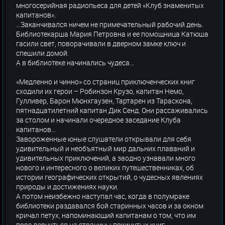
многосерийная радиопьеса для детей «Клуб знаменитых
капитанов».
…Заканчивался ничем не примечательный рабочий день.
Библиотекарша Мария Петровна и ее помощница Катюша
гасили свет, поворачивали в дверном замке ключ и
спешили домой.
А в библиотеке начинались чудеса...
«Медленно и чинно» со страниц приключенческих книг
сходили их герои – Робинзон Крузо, капитан Немо,
Гулливер, Барон Мюнхгаузен, Тартарен из Тараскона,
пятнадцатилетний капитан Дик Сенд. Они рассаживались
за столом и начинали очередное заседание Клуба
капитанов…
Завороженные юные слушатели открывали для себя
удивительный и необъятный мир дальних плаваний и
удивительных приключений, а заодно узнавали много
нового и интересного о великих путешественниках, об
истории географических открытий, о чудесных явлениях
природы и достижениях науки.
А потом неизбежно наступал час, когда в полумраке
библиотеки раздавался бой старинных часов и за окном
кричал петух, напоминающий капитанам о том, что им
пора вернуться на страницы покинутых книг…