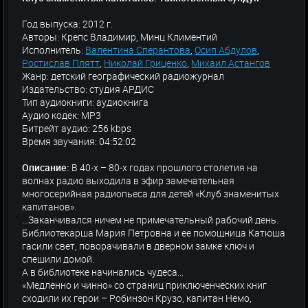
Год выпуска: 2012 г.
Авторы: Крепс Владимир, Минц Климентий
Исполнитель:
Валентина Сперантова
,
Осип Абдулов
,
Ростислав Плятт
,
Николай Гриценко
,
Михаил Астангов
Жанр: детский географический радиожурнал
Издательство: студия АРДИС
Тип аудиокниги: аудиокнига
Аудио кодек: MP3
Битрейт аудио: 256 kbps
Время звучания: 04:52:02
Описание:
В 40-х – 80-х годах прошлого столетия на
волнах радио выходила в эфир замечательная
многосерийная радиопьеса для детей «Клуб знаменитых
капитанов».
…Заканчивался ничем не примечательный рабочий день.
Библиотекарша Мария Петровна и ее помощница Катюша
гасили свет, поворачивали в дверном замке ключ и
спешили домой.
А в библиотеке начинались чудеса...
«Медленно и чинно» со страниц приключенческих книг
сходили их герои – Робинзон Крузо, капитан Немо,