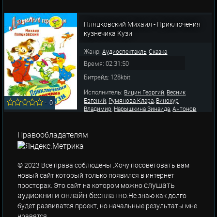
Пляцковский Михаил - Приключения
кузнечика Кузи
Жанр:
,
Аудиоспектакль
Сказка
Время: 02:31:50
Битрейд: 128kbit
Исполнитель:
,
Вицин Георгий
Весник
,
,
Евгений
Румянова Клара
Винокур
-
0
,
,
Владимир
Нарышкина Зинаида
Антонов
,
,
Юрий
Очеревянский Алекс
Непомнящая
,
,
,
Елена
Разоренова Л.
Абдулов Всеволод
,
,
Анофриев Олег
Волынцев Юрий
Яковлев
Правообладателям
,
Юрий
Шанина Елена
© 2023 Все права соблюдены .Хочу посоветовать вам
новый сайт который только появился в интернет
слушать
просторах. Это сайт на котором можно
аудиокниги онлайн бесплатно
.Не знаю как долго
будет развиватся проект, но начальные результаты мне
нравятся.