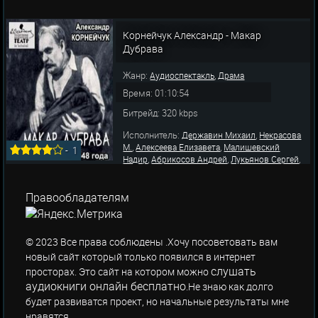
Корнейчук Александр - Макар
Дубрава
Жанр:
,
Аудиоспектакль
Драма
Время: 01:10:54
Битрейд: 320 kbps
Исполнитель:
,
Державин Михаил
Некрасова
,
,
М.
Алексеева Елизавета
Малишевский
-
1
,
,
,
Надир
Абрикосов Андрей
Лукьянов Сергей
,
,
Ершова Вера
Гриценко Николай
Колчин
,
,
Владимир
Коптева Татьяна
Пашкова
,
,
,
Лариса
Шухмин Борис
Максимов Е.
Правообладателям
,
,
Кашперов Александр
Русинова Нина
Балихи
© 2023 Все права соблюдены .Хочу посоветовать вам
новый сайт который только появился в интернет
слушать
просторах. Это сайт на котором можно
аудиокниги онлайн бесплатно
.Не знаю как долго
будет развиватся проект, но начальные результаты мне
нравятся.