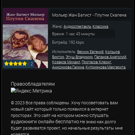
Мольер Жан Батист - Плутни Скапена
Жанр:
,
Аудиоспектакль
Классика
Время: 1 час 43 минуты
Битрейд: 192 kbps
Исполнитель:
,
Весник Евгений
Кольцов
,
,
,
Виктор
Этуш Владимир
Папанов Анатолий
,
,
Козаков Михаил
Протасов Клеонт
-
2
,
,
Анисимова Галина
Куприянова Маргарита
,
,
,
Демина Л.
Гердт Зиновий
Вдовина Татьяна
Вурос Д.
Правообладателям
© 2023 Все права соблюдены .Хочу посоветовать вам
новый сайт который только появился в интернет
слушать
просторах. Это сайт на котором можно
аудиокниги онлайн бесплатно
.Не знаю как долго
будет развиватся проект, но начальные результаты мне
нравятся.